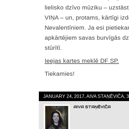
lielisko dzīvo mūziku – uzstās
VIŅA – un, protams, kārtīgi iz
Nevalentīniem. Ja esi pietieka
apkārtējiem savas burvīgās d
stūrītī.
Ieejas kartes meklē DF SP.
Tiekamies!
JANUARY 24, 2017, AIVA STAŅĒVIČA, 
AIVA STAŅĒVIČA