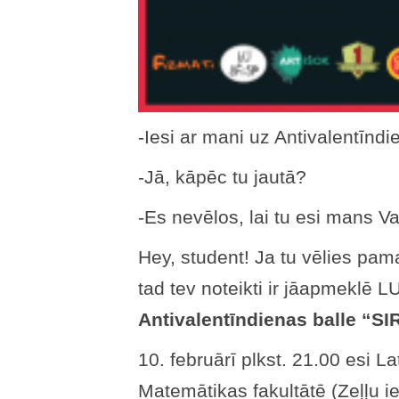
-Iesi ar mani uz Antivalentīndi
-Jā, kāpēc tu jautā?
-Es nevēlos, lai tu esi mans Va
Hey, student! Ja tu vēlies pama
tad tev noteikti ir jāapmeklē 
Antivalentīndienas balle “
10. februārī plkst. 21.00 esi La
Matemātikas fakultātē (Zeļļu ie