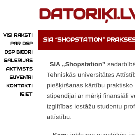
VISI RAKSTI
SIA “SHOPSTATION” PRAKSES
PAR DSP
DSP BIEDRI
GALERIJAS
SIA „Shopstation”
sadarbībā
AKTĪVISTS
Tehniskās universitātes Attīstī
SUVENĪRI
piešķiršanas kārtību praktisk
KONTAKTI
IEIET
stipendijai ar mērķi finansiāli 
izglītības iestāžu studentu pr
attīstību.
Kam
: jebkuras augstākās izg