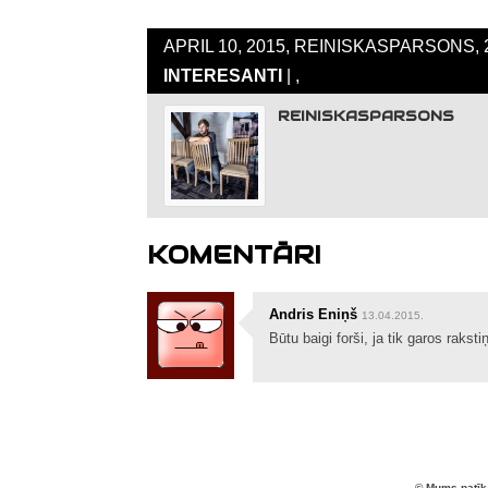
APRIL 10, 2015, REINISKASPARSONS, 
INTERESANTI
| ,
REINISKASPARSONS
KOMENTĀRI
Andris Eniņš
13.04.2015.
Būtu baigi forši, ja tik garos rakstiņ
© Mums patīk 