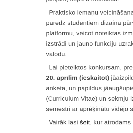
Praktisko iemaņu veicināšan
paredz studentiem dizaina p
platformu, veicot noteiktas izm
izstrādi un jauno funkciju uzr
valodu.
Lai pieteiktos konkursam, p
20. aprīlim (ieskaitot)
jāaizpi
anketa, un papildus jāaugšupi
(Curriculum Vitae) un sekmju i
semestri ar aprēķinātu vidējo s
Vairāk lasi
šeit
, kur atrodams