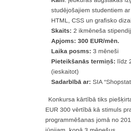
studējošajiem studentiem ar
HTML, CSS un grafisko diza
Skaits:
2 ikmēneša stipendi
Apjoms:
300 EUR/mēn.
Laika posms:
3 mēneši
Pieteikšanās termiņš:
līdz 
(ieskaitot)
Sadarbībā ar:
SIA “Shopstat
Konkursa kārtībā tiks piešķir
EUR 300 vērtībā kā stimuls pr
programmēšanas jomā no 2015.
jūnijam, kopā 3 mēnešus.