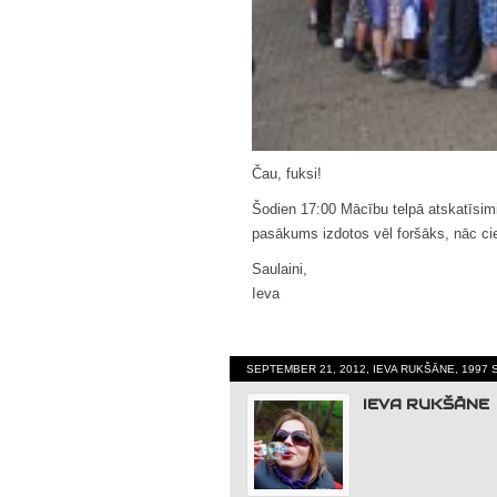
Čau, fuksi!
Šodien 17:00 Mācību telpā atskatīsimie
pasākums izdotos vēl foršāks, nāc ci
Saulaini,
Ieva
SEPTEMBER 21, 2012, IEVA RUKŠĀNE, 1997 
IEVA RUKŠĀNE