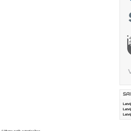
SA
Latvi
Latvi
Latvi
© Mums patīk autortiesības