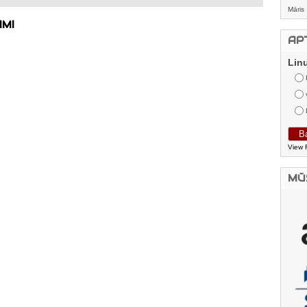
Māris
AMI
AP
Lin
View 
MŪ