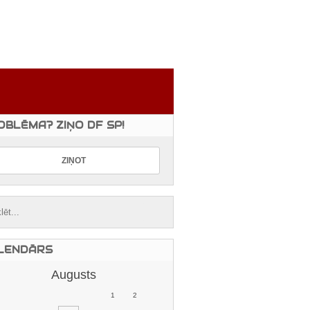
OBLĒMA? ZIŅO DF SP!
LENDĀRS
Augusts
1
2