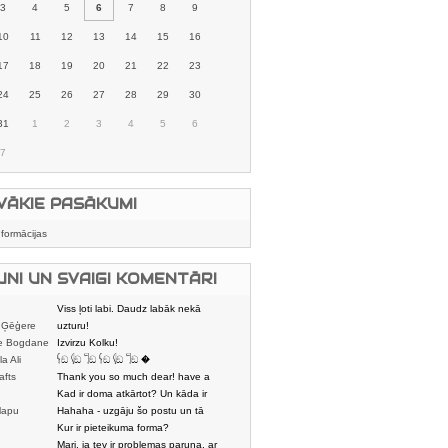
3
4
5
6
7
8
9
10
11
12
13
14
15
16
17
18
19
20
21
22
23
24
25
26
27
28
29
30
31
1
2
3
4
5
6
7
VĀKIE PASĀKUMI
nformācijas
UNI UN SVAIGI KOMENTĀRI
Viss ļoti labi. Daudz labāk nekā
 Ģēģere
karstmaizīšu
uzturu!
e Bogdane
Izvirzu Kolku!
la Ali
𓌜ඞ 𓌱ඞ 𓌏ඞ 𓌜ඞ 𓌱ඞ 𓌏ඞ �
afts
Thank you so much dear! have a
nice day
Kad ir doma atkārtot? Un kāda ir
lapu
aptuvenā dalī
Hahaha - uzgāju šo postu un tā
dātājs
sasmējos. Četr
Kur ir pieteikuma forma?
Mari, ja tev ir problemas paruna, ar