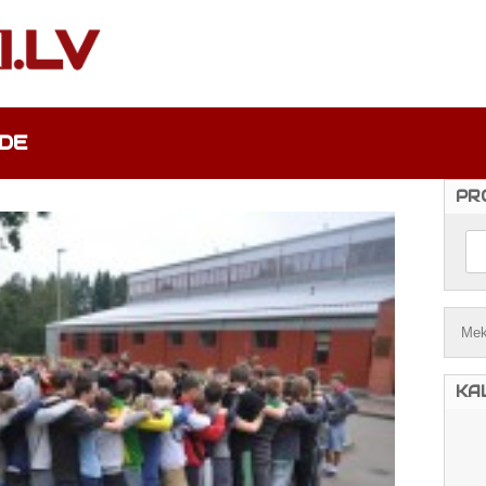
DE
PR
KA