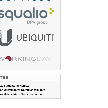
ITES
jas Studentu apvienība
jas Universitātes Datorikas fakultāte
jas Universitātes Studentu padome