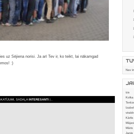
s uz Sējiena norisi. Ja arī Tev ir, ko teikt, lai nākamgad
TU
emos! :)
Nav i
JA
iza
Kolka
SKATĪJUMI, SADAĻA
INTERESANTI
| ,
Terēz
Izabel
viraldr
Kārlis
Mājas
izstrā
Māris
Janis