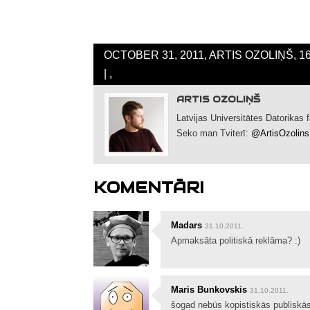
OCTOBER 31, 2011, ARTIS OZOLIŅŠ, 1
| ,
ARTIS OZOLIŅŠ
Latvijas Universitātes Datorikas
Seko man Tviterī:
@ArtisOzolins
KOMENTĀRI
Madars
31.10.2011.
Apmaksāta politiskā reklāma? :)
Maris Bunkovskis
31.10.2011.
šogad nebūs kopistiskās publiskās 