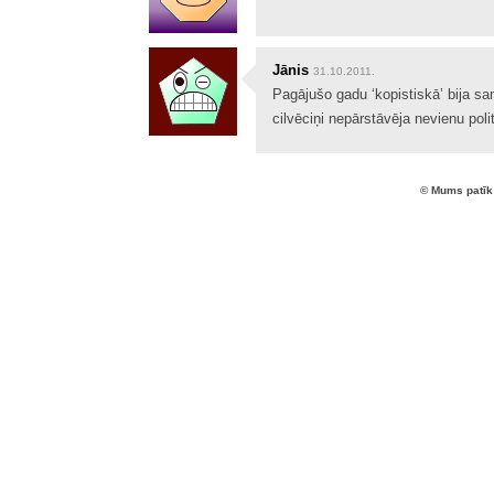
Jānis
31.10.2011.
Pagājušo gadu ‘kopistiskā’ bija sa
cilvēciņi nepārstāvēja nevienu poli
© Mums patīk 