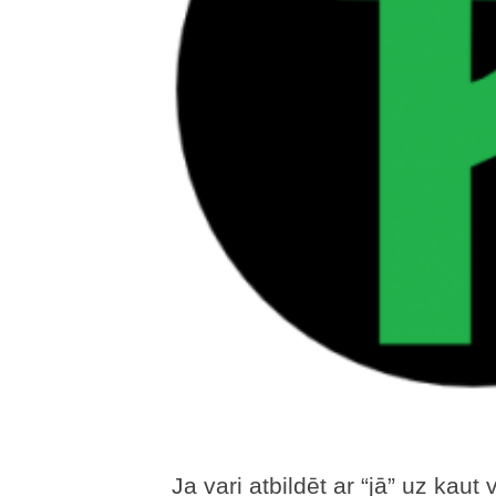
Ja vari atbildēt ar “jā” uz kau