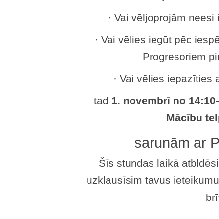
· Vai vēljoprojām neesi 
· Vai vēlies iegūt pēc iesp
Progresoriem p
· Vai vēlies iepazīties
tad
1. novembrī no 14:10
Mācību te
sarunām ar P
Šīs stundas laikā atbldēs
uzklausīsim tavus ieteikumu
brī