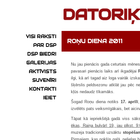
VISI RAKSTI
ROŅU DIENA 2011
PAR DSP
DSP BIEDRI
GALERIJAS
Nu jau pienācis gada ceturtais mēnes
AKTĪVISTS
pavasari pienācis laiks arī ikgadējai
ilgi, kā arī tagad aiz loga vairāk iz
SUVENĪRI
šķērslis peldsezonu atklāt jau pēc n
KONTAKTI
kļūs nedaudz tīkamāks.
IEIET
Šogad Roņu diena notiks
17. aprīlī
izvēlēts pats veiksmīgākais, bet aicin
Tāpat kā iepriekšējā gadā viss sā
ēkas, Raiņa bulvārī 19, jau plkst. 9:
muzeja tradicionāli uzsāktu
stopēšan
Pirmajiem, kas nokļūs galā, nelielas b