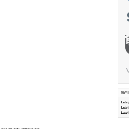
SA
Latvi
Latvi
Latvi
© Mums patīk autortiesības