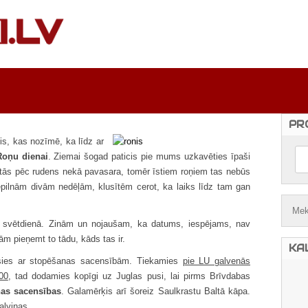
PR
is, kas nozīmē, ka līdz ar
Roņu dienai
. Ziemai šogad paticis pie mums uzkavēties īpaši
skatās pēc rudens nekā pavasara, tomēr īstiem roņiem tas nebūs
epilnām divām nedēļām, klusītēm cerot, ka laiks līdz tam gan
, svētdienā. Zinām un nojaušam, ka datums, iespējams, nav
ām pieņemt to tādu, kāds tas ir.
KA
ksies ar stopēšanas sacensībām. Tiekamies
pie LU galvenās
00
, tad dodamies kopīgi uz Juglas pusi, lai pirms Brīvdabas
as sacensības
. Galamērķis arī šoreiz Saulkrastu Baltā kāpa.
alviņas.