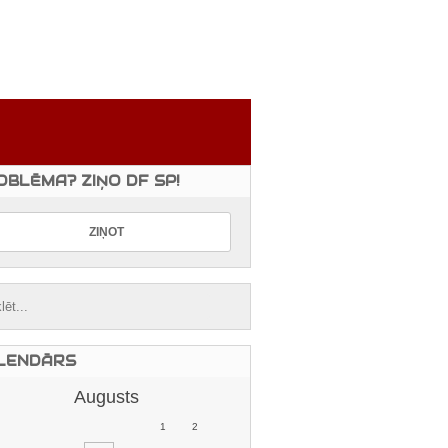
OBLĒMA? ZIŅO DF SP!
LENDĀRS
Augusts
1
2