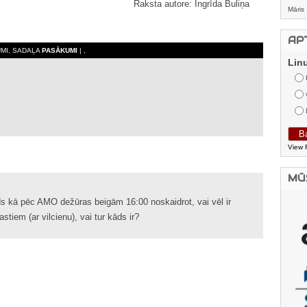
Raksta autore: Ingrīda Buliņa
Māris
AP
JUMI, SADAĻA
PASĀKUMI
| ,
Lin
View 
MŪ
s kā pēc AMO dežūras beigām 16:00 noskaidrot, vai vēl ir
stiem (ar vilcienu), vai tur kāds ir?