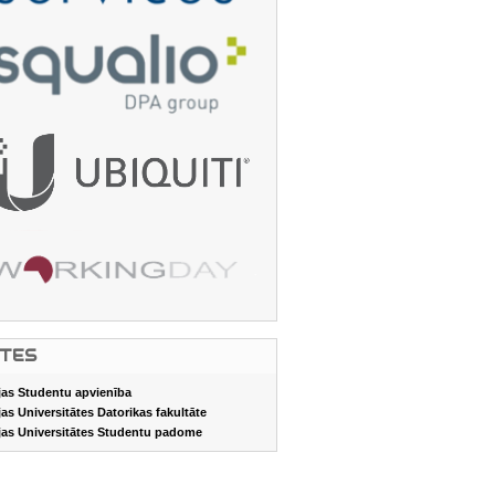
ITES
jas Studentu apvienība
jas Universitātes Datorikas fakultāte
jas Universitātes Studentu padome