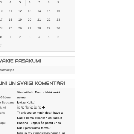
3
4
5
6
7
8
9
10
11
12
13
14
15
16
17
18
19
20
21
22
23
24
25
26
27
28
29
30
31
1
2
3
4
5
6
7
VĀKIE PASĀKUMI
nformācijas
UNI UN SVAIGI KOMENTĀRI
Viss ļoti labi. Daudz labāk nekā
 Ģēģere
karstmaizīšu
uzturu!
e Bogdane
Izvirzu Kolku!
la Ali
𓌜ඞ 𓌱ඞ 𓌏ඞ 𓌜ඞ 𓌱ඞ 𓌏ඞ �
afts
Thank you so much dear! have a
nice day
Kad ir doma atkārtot? Un kāda ir
lapu
aptuvenā dalī
Hahaha - uzgāju šo postu un tā
dātājs
sasmējos. Četr
Kur ir pieteikuma forma?
Mari, ja tev ir problemas paruna, ar