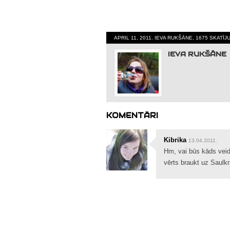
APRIL 11, 2011, IEVA RUKŠĀNE, 1675 SKATĪ
IEVA RUKŠĀNE
KOMENTĀRI
Kibrika
13.04.2011.
Hm, vai būs kāds veid
vērts braukt uz Saulkra