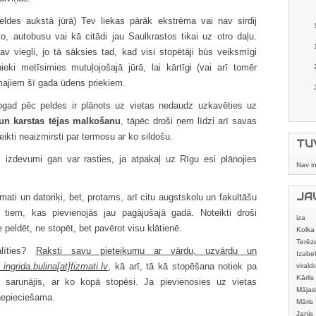
eldes aukstā jūrā) Tev liekas pārāk ekstrēma vai nav sirdij
o, autobusu vai kā citādi jau Saulkrastos tikai uz otro daļu.
av viegli, jo tā sāksies tad, kad visi stopētāji būs veiksmīgi
eki metīsimies mutuļojošajā jūrā, lai kārtīgi (vai arī tomēr
majiem šī gada ūdens priekiem.
ogad pēc peldes ir plānots uz vietas nedaudz uzkavēties uz
 un karstas tējas malkošanu
, tāpēc droši ņem līdzi arī savas
ikti neaizmirsti par termosu ar ko sildošu.
TU
 izdevumi gan var rasties, ja atpakaļ uz Rīgu esi plānojies
Nav i
JA
fizmati un datoriķi, bet, protams, arī citu augstskolu un fakultāšu
 tiem, kas pievienojās jau pagājušajā gadā. Noteikti droši
iza
e peldēt, ne stopēt, bet pavērot visu klātienē.
Kolka
Terēz
alīties?
Raksti savu pieteikumu ar vārdu, uzvārdu un
Izabel
z
ingrida.bulina[at]fizmati.lv
, kā arī, tā kā stopēšana notiek pa
viraldr
Kārlis
au sarunājis, ar ko kopā stopēsi. Ja pievienosies uz vietas
Mājas
nepieciešama.
izstrā
Māris
Janis