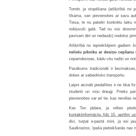
Tomēr, ja stopēšana (atšķirībā no p
tīkama, vari pievienoties ar savu aut
Tiesa, te nu pateikt konkrētu laiku n
nokļuvuši galā. Tad nu visi drosmini
pavisam ātri un nedaudz) nodotos pir
Atšķirībā no iepriekšējiem gadiem š
nelielu pikniku ar desiņu cepšanu
cepamdesiņas, kādu citu našķi un note
Pasākums tradicionāli ir bezmaksas,
doties ar sabiedrisko transportu.
Laipni aicināti piedalīties ir ne tikai 
studenti un viņu draugi. Prieks par
pievienoties var arī tie, kas nevēlas n
Kas Tev jādara, ja vēlies pied
kontaktinformāciju līdz 15. aprīlim u
divi, turpat e-pastā mini, ja esi j
Saulkrastos, īpaša pieteikšanās nav 