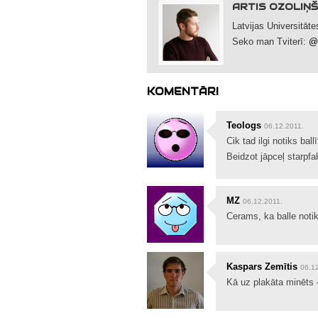
ARTIS OZOLIŅŠ
Latvijas Universitāt
Seko man Tviterī:
@A
KOMENTĀRI
Teologs
06.12.2011.
Cik tad ilgi notiks ball
Beidzot jāpceļ starpfak
MZ
06.12.2011.
Cerams, ka balle notik
Kaspars Zemītis
06.1
Kā uz plakāta minēts 