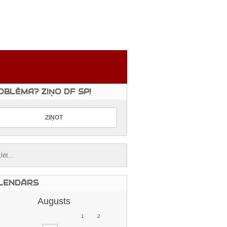
OBLĒMA? ZIŅO DF SP!
LENDĀRS
Augusts
1
2