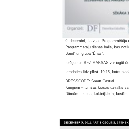
9. decembrī, Latvijas Programmētāju dien
Programmētāju dienas ballē, kas notik
Band” un grupa “Ēnas”.
Ielūgumus BEZ MAKSAS var iegūt
še
Ierodoties līdz plkst. 19:15, katrs pie
DRESSCODE: Smart Casual
Kungiem – tumšas krāsas uzvalks vai 
Dāmām – kleita, kokteiļkleita, kostīms
DECEMBER 5, 2011, ARTIS OZOLIŅŠ, 3759 S