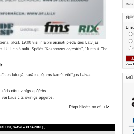
Māris
AP
Lin
ā, plkst. 19:00 visi ir laipni aicināti piedalīties Latvijas
s LU Lielajā aulā. Spēlēs “Kazanovas orķestris”, “Jurita & The
View 
it
dalīsies loterijā, kurā iespējams laimēt vērtīgas balvas.
MŪ
kāds cits svinīgs apģērbs.
 vai kāds cits svinīgs apģērbs.
Pārpublicēts no
df.lu.lv
KATĪJUMI, SADAĻA
PASĀKUMI
| ,