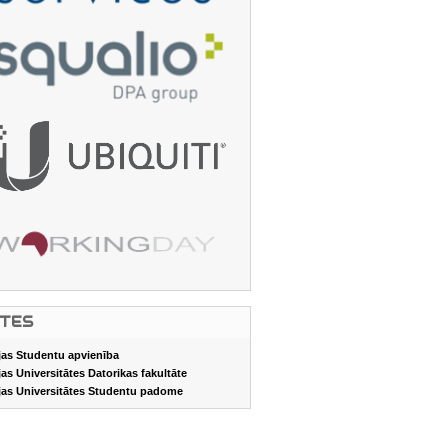
ITES
jas Studentu apvienība
jas Universitātes Datorikas fakultāte
jas Universitātes Studentu padome