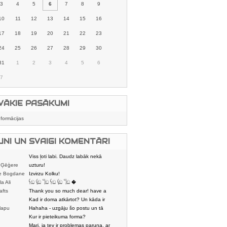
3
4
5
6
7
8
9
10
11
12
13
14
15
16
17
18
19
20
21
22
23
24
25
26
27
28
29
30
31
1
2
3
4
5
6
7
VĀKIE PASĀKUMI
nformācijas
UNI UN SVAIGI KOMENTĀRI
Viss ļoti labi. Daudz labāk nekā
 Ģēģere
karstmaizīšu
uzturu!
e Bogdane
Izvirzu Kolku!
la Ali
𓌜ඞ 𓌱ඞ 𓌏ඞ 𓌜ඞ 𓌱ඞ 𓌏ඞ �
afts
Thank you so much dear! have a
nice day
Kad ir doma atkārtot? Un kāda ir
lapu
aptuvenā dalī
Hahaha - uzgāju šo postu un tā
dātājs
sasmējos. Četr
Kur ir pieteikuma forma?
Mari, ja tev ir problemas paruna, ar