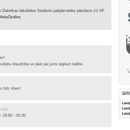
es Datorikas fakultātes Studentu pašpārvaldes pārstāvis LU SP
rtisOzolins
īte?
ultāšu draudzība un jāiet pie jums iegriezt ballīte.
s līdz rītam!
SA
Latvi
Latvi
2.2011.
Latvi
– 19:00 – 01:00