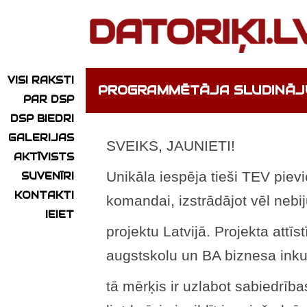
VISI RAKSTI
PROGRAMMĒTĀJA SLUDINĀ
PAR DSP
DSP BIEDRI
GALERIJAS
SVEIKS, JAUNIETI!
AKTĪVISTS
Unikāla iespēja tieši TEV pie
SUVENĪRI
KONTAKTI
komandai, izstrādājot vēl nebi
IEIET
projektu Latvijā. Projekta attī
augstskolu un BA biznesa ink
tā mērķis ir uzlabot sabiedrības