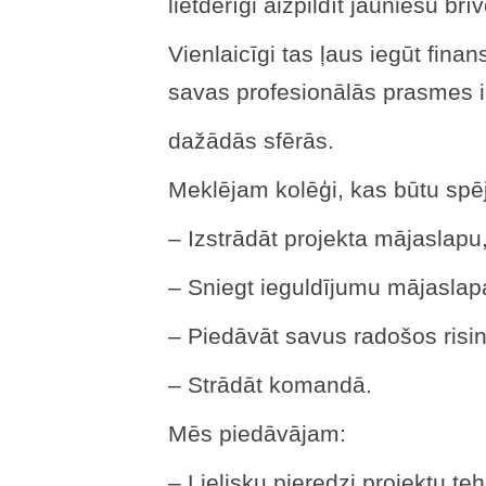
lietderīgi aizpildīt jauniešu brīv
Vienlaicīgi tas ļaus iegūt finan
savas profesionālās prasmes 
dažādās sfērās.
Meklējam kolēģi, kas būtu spēj
– Izstrādāt projekta mājaslapu
– Sniegt ieguldījumu mājaslapa
– Piedāvāt savus radošos risin
– Strādāt komandā.
Mēs piedāvājam:
– Lielisku pieredzi projektu t