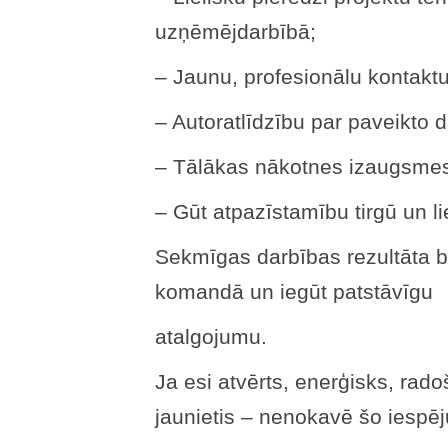
uzņēmējdarbībā;
– Jaunu, profesionālu kontakt
– Autoratlīdzību par paveikto 
– Tālākas nākotnes izaugsmes
– Gūt atpazīstamību tirgū un li
Sekmīgas darbības rezultāta bū
komandā un iegūt patstāvīgu
atalgojumu.
Ja esi atvērts, enerģisks, ra
jaunietis – nenokavē šo iespēj