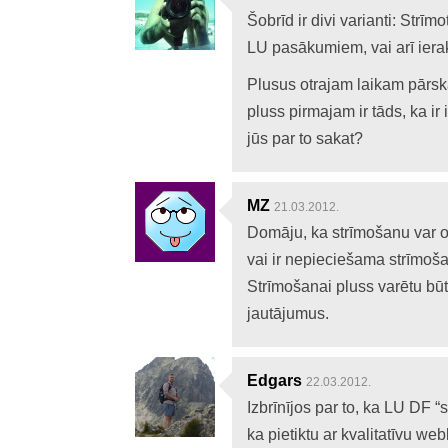
Šobrīd ir divi varianti: Strīmo
LU pasākumiem, vai arī ieraks
Plusus otrajam laikam pārskait
pluss pirmajam ir tāds, ka ir
jūs par to sakat?
MZ
21.03.2012.
Domāju, ka strīmošanu var or
vai ir nepieciešama strīmošan
Strīmošanai pluss varētu būt 
jautājumus.
Edgars
22.03.2012.
Izbrīnījos par to, ka LU DF “
ka pietiktu ar kvalitatīvu we