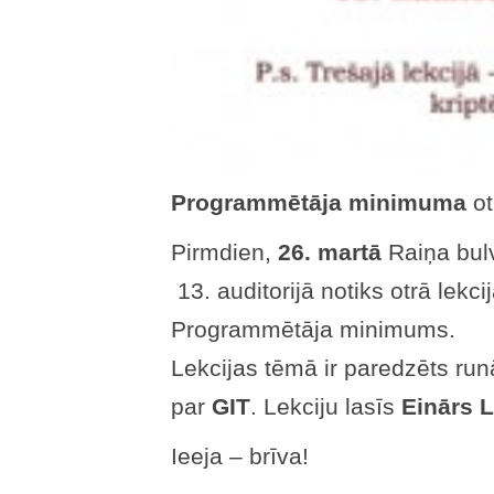
Programmētāja minimuma
otr
Pirmdien,
26. martā
Raiņa bulv
13. auditorijā notiks otrā lek
Programmētāja minimums.
Lekcijas tēmā ir paredzēts run
par
GIT
. Lekciju lasīs
Einārs L
Ieeja – brīva!