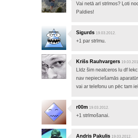
Vai netā arī strīmos? Ļoti n
Paldies!
Sigurds
19.03.2012.
+1 par strīmu.
Krišs Rauhvargers
19.03.201
Līdz šim neatceros lu df lekc
nav nepieciešamās aparatūra
vai ar telefonu un pēc tam iel
r00m
19.03.2012.
+1 strīmošanai.
Andris Pakulis
19.03.2012.