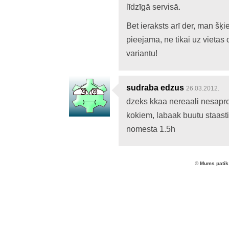
līdzīgā servisā.
Bet ieraksts arī der, man šķi
pieejama, ne tikai uz vietas 
variantu!
sudraba edzus
26.03.2012.
dzeks kkaa nereaali nesapr
kokiem, labaak buutu staastii
nomesta 1.5h
© Mums patīk 