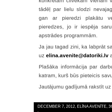
konkrētam cilvēkam vienam visu
tādēļ par lielu slodzi nevajag
gan ar pieredzi plakātu 
pieredzes, jo ir iespēja sa
apstrādes programmām.
Ja jau tagad zini, ka labprāt s
uz
elina.avenite@datoriki.lv
Plašāka informācija par darbu 
katram, kurš būs pieteicis sa
Jautājumu gadījumā rakstīt uz
DECEMBER 7, 2012, ELĪNA AVENĪTE, 