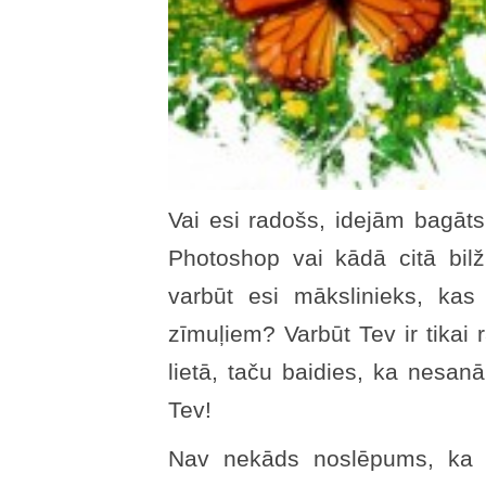
Vai esi radošs, idejām bagāts
Photoshop vai kādā citā bil
varbūt esi mākslinieks, kas 
zīmuļiem? Varbūt Tev ir tikai r
lietā, taču baidies, ka nesanā
Tev!
Nav nekāds noslēpums, ka m