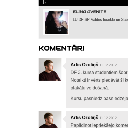
| ,
ELĪNA AVENĪTE
LU DF SP Valdes locekle un Sabie
KOMENTĀRI
Artis Ozoliņš
11.12.2012.
DF 3. kursa studentiem šobrī
Noteikti ir vērts piedāvāt šī 
plakātu veidošanā.
Kursu pasniedz pasniedzēja So
Artis Ozoliņš
11.12.2012.
Papildinot iepriekšējo koment