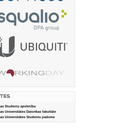
ITES
jas Studentu apvienība
jas Universitātes Datorikas fakultāte
jas Universitātes Studentu padome