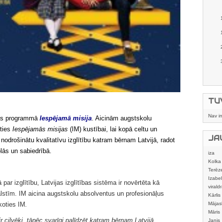
TU
Nav i
bas programmā
Iespējamā misija
. Aicinām augstskolu
oties
Iespējamās misijas
(IM) kustībai, lai kopā celtu un
JA
n nodrošinātu kvalitatīvu izglītību katram bērnam Latvijā, radot
ās un sabiedrībā.
iza
Kolka
Terēz
Izabel
r izglītību, Latvijas izglītības sistēma ir novērtēta kā
viraldr
lstīm. IM aicina augstskolu absolventus un profesionāļus
Kārlis
koties IM
.
Mājas
izstrā
Māris
r cilvēki, tāpēc svarīgi palīdzēt katram bērnam Latvijā
Janis