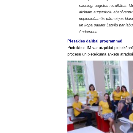
sasniegt augstus rezultātus. M
aicinām augstskolu absolventus 
nepieciešamās pārmaiņas klasēs,
un kopā padarīt Latviju par labu
Andersons.
Piesakies dalībai programmā!
Pieteikties IM var aizpildot pieteikša
procesu un pieteikuma anketu atradīs