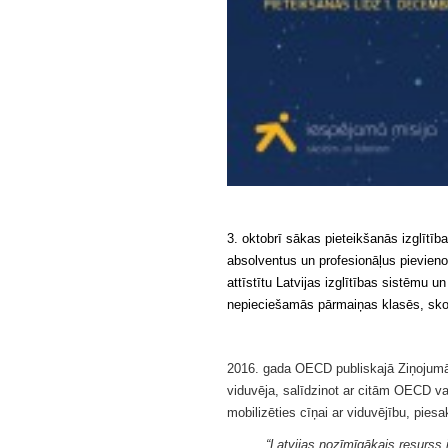
3. oktobrī sākas pieteikšanās izglītī
absolventus un profesionāļus pievien
attīstītu Latvijas izglītības sistēmu u
nepieciešamās pārmaiņas klasēs, skol
2016. gada OECD publiskajā Ziņojumā pa
viduvēja, salīdzinot ar citām OECD va
mobilizēties cīņai ar viduvējību, piesa
“Latvijas nozīmīgākais resurss i