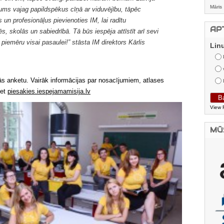
Māris
ums vajag papildspēkus cīņā ar viduvējību, tāpēc
un profesionāļus pievienoties IM, lai radītu
AP
 skolās un sabiedrībā. Tā būs iespēja attīstīt arī sevi
 piemēru visai pasaulei!” stāsta IM direktors Kārlis
Lin
nās anketu. Vairāk informācijas par nosacījumiem, atlases
iet
piesakies.iespejamamisija.lv
View 
MŪ