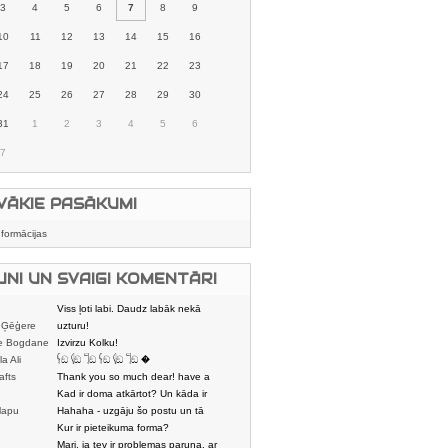
3
4
5
6
7
8
9
10
11
12
13
14
15
16
17
18
19
20
21
22
23
24
25
26
27
28
29
30
31
1
2
3
4
5
6
7
VĀKIE PASĀKUMI
nformācijas
UNI UN SVAIGI KOMENTĀRI
Viss ļoti labi. Daudz labāk nekā
 Ģēģere
karstmaizīšu
uzturu!
e Bogdane
Izvirzu Kolku!
la Ali
𓌜ඞ 𓌱ඞ 𓌏ඞ 𓌜ඞ 𓌱ඞ 𓌏ඞ �
afts
Thank you so much dear! have a
nice day
Kad ir doma atkārtot? Un kāda ir
lapu
aptuvenā dalī
Hahaha - uzgāju šo postu un tā
dātājs
sasmējos. Četr
Kur ir pieteikuma forma?
Mari, ja tev ir problemas paruna, ar