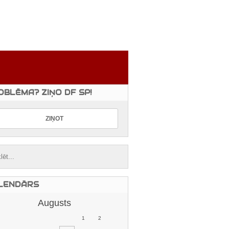
OBLĒMA? ZIŅO DF SP!
LENDĀRS
Augusts
1
2