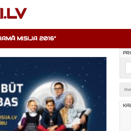
JAMĀ MISIJA 2016”
PR
KA