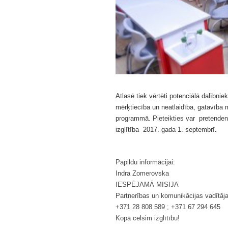
Atlasē tiek vēr
tēti potenciālā dalībni
mērķtiecība un
neatlaidība, gatavība
programmā. Pieteikties var pretendenti
izglītība 2017. gada 1. septembrī
.
Papildu informācijai:
Indra Zomerovska
IESPĒJAMĀ MISIJA
Partnerības un komunikācijas vadītāj
+371 28 808 589 ; +371 67 294 645
Kopā celsim izglītību!