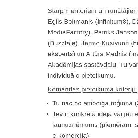
Starp mentoriem un runātājiem i
Egils Boitmanis (Infinitum8),
MediaFactory), Patriks Janson
(Buzztale), Jarmo Kusivuori (
eksperts) un Artūrs Mednis (Ins
Akadēmijas sastāvdaļu, Tu var
individuālo pieteikumu.
Komandas pieteikuma kritēriji:
Tu nāc no attiecīgā reģiona (
Tev ir konkrēta ideja vai jau 
jaunuzņēmums (piemēram, sat
e-komercija);