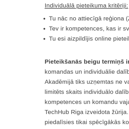
Individuālā pieteikuma kritēriji:
Tu nāc no attiecīgā reģiona (
Tev ir kompetences, kas ir sv
Tu esi aizpildījis online piet
Pieteikšanās beigu termiņš i
komandas un individuālie dalībn
Akadēmijā tiks uzņemtas ne v
limitēts skaits individuālo dal
kompetences un komandu vajadz
TechHub Riga izveidota žūrija.
piedalīsies tikai spēcīgākās k