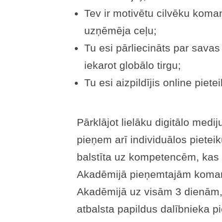
Tev ir motivētu cilvēku koma
uzņēmēja ceļu;
Tu esi pārliecināts par savas 
iekarot globālo tirgu;
Tu esi aizpildījis online piet
Pārklājot lielāku digitālo medi
pieņem arī individuālos pietei
balstīta uz kompetencēm, kas
Akadēmijā pieņemtajām koman
Akadēmijā uz visām 3 dienām,
atbalsta papildus dalībnieka