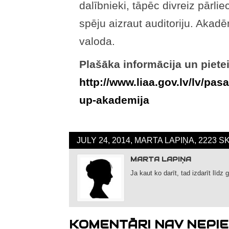
dalībnieki, tāpēc divreiz pārli
spēju aizraut auditoriju. Akad
valoda.
Plašāka informācija un piete
http://www.liaa.gov.lv/lv/pas
up-akademija
JULY 24, 2014, MARTA LAPIŅA, 2223 
MARTA LAPIŅA
Ja kaut ko darīt, tad izdarīt līdz 
KOMENTĀRI NAV NEPIE