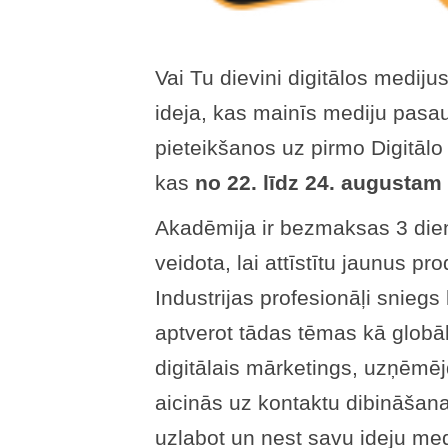
Vai Tu dievini digitālos medijus
ideja, kas mainīs mediju pasa
pieteikšanos uz pirmo Digitālo
kas
no 22. līdz 24. augustam
Akadēmija ir bezmaksas 3 die
veidota, lai attīstītu jaunus pr
Industrijas profesionāļi sniegs 
aptverot tādas tēmas kā globā
digitālais mārketings, uzņēmē
aicinās uz kontaktu dibināšan
uzlabot un nest savu ideju med