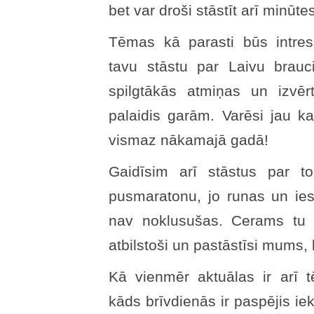
bet var droši stāstīt arī minūte
Tēmas kā parasti būs intresa
tavu stāstu par Laivu brauci
spilgtākās atmiņas un izvēr
palaidis garām. Varēsi jau ka
vismaz nākamajā gadā!
Gaidīsim arī stāstus par to
pusmaratonu, jo runas un ies
nav noklusušas. Cerams tu s
atbilstoši un pastāstīsi mums, k
Kā vienmēr aktuālas ir arī 
kāds brīvdienās ir paspējis ie