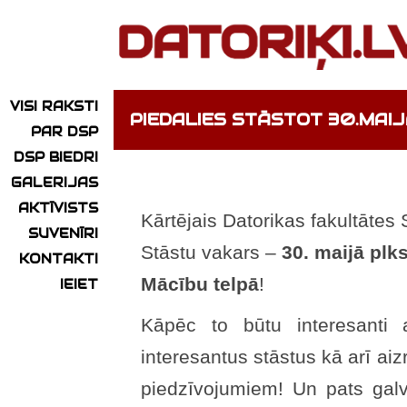
VISI RAKSTI
PIEDALIES STĀSTOT 30.MAIJ
PAR DSP
DSP BIEDRI
GALERIJAS
AKTĪVISTS
Kārtējais Datorikas fakultātes
SUVENĪRI
Stāstu vakars –
30. maijā plks
KONTAKTI
Mācību telpā
!
IEIET
Kāpēc to būtu interesanti 
interesantus stāstus kā arī aiz
piedzīvojumiem! Un pats galven