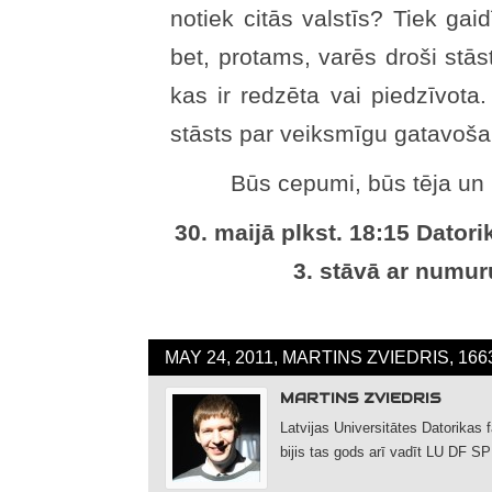
notiek citās valstīs? Tiek gaid
bet, protams, varēs droši stāst
kas ir redzēta vai piedzīvota
stāsts par veiksmīgu gatavošan
Būs cepumi, būs tēja un 
30. maijā plkst. 18:15 Datori
3. stāvā ar numur
MAY 24, 2011, MARTINS ZVIEDRIS, 16
MARTINS ZVIEDRIS
Latvijas Universitātes Datorikas 
bijis tas gods arī vadīt LU DF SP