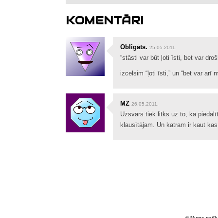
KOMENTĀRI
Obligāts.
25.05.2011.
“stāsti var būt ļoti īsti, bet var dro
izcelsim “ļoti īsti,” un “bet var arī
MZ
26.05.2011.
Uzsvars tiek litks uz to, ka piedalī
klausītājam. Un katram ir kaut kas,
© Mums patīk 