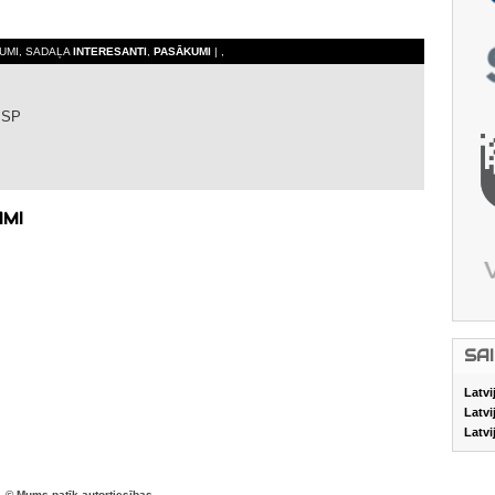
JUMI, SADAĻA
INTERESANTI
,
PASĀKUMI
| ,
 SP
AMI
SA
Latvi
Latvi
Latvi
© Mums patīk autortiesības