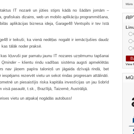
Māris
ontaktus IT nozarē un jūties stiprs kādā no šādām jomām –
, grafiskais dizains, web un mobilo aplikāciju programmēšana,
AP
bilās aplikācijas biznesa ideja, Garage48 Ventspils ir tev īstā
Lin
e48 ir teikuši, ka vienā nedēļas nogalē ir iemācījušies daudz
 kas tālāk noder praksē.
ti, kas kļuvuši par pamatu jaunu IT nozares uzņēmumu tapšanai
,
Qminder
– klientu rindu vadības sistēma augsti apmeklētās
View 
vairs nav jāņem papīra taloniņš un jāgaida dzīvajā rindā, bet
ir iespējams rezervēt vietu un sekot rindas progresam attālināti.
MŪ
ometnē un piesaistījis riska kapitāla investīcijas un jau šobrīd
visā pasaulē, t.sk., Brazīlijā, Taizemē, Austrālijā.
rises vietu un atpakaļ nogādās autobuss!