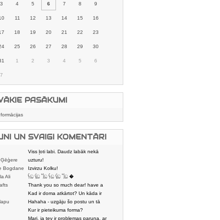
3
4
5
6
7
8
9
10
11
12
13
14
15
16
17
18
19
20
21
22
23
24
25
26
27
28
29
30
31
1
2
3
4
5
6
7
VĀKIE PASĀKUMI
nformācijas
UNI UN SVAIGI KOMENTĀRI
Viss ļoti labi. Daudz labāk nekā
 Ģēģere
karstmaizīšu
uzturu!
e Bogdane
Izvirzu Kolku!
la Ali
𓌜ඞ 𓌱ඞ 𓌏ඞ 𓌜ඞ 𓌱ඞ 𓌏ඞ �
afts
Thank you so much dear! have a
nice day
Kad ir doma atkārtot? Un kāda ir
lapu
aptuvenā dalī
Hahaha - uzgāju šo postu un tā
dātājs
sasmējos. Četr
Kur ir pieteikuma forma?
Mari, ja tev ir problemas paruna, ar