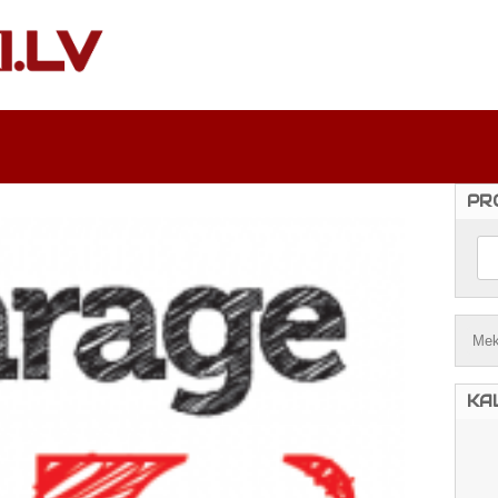
PR
KA