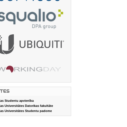
ITES
jas Studentu apvienība
jas Universitātes Datorikas fakultāte
jas Universitātes Studentu padome