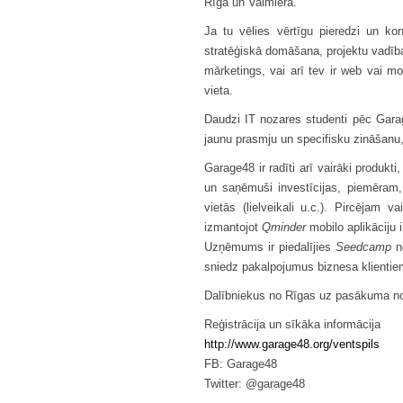
Rīgā un Valmierā.
Ja tu vēlies vērtīgu pieredzi un k
stratēģiskā domāšana, projektu vadība
mārketings, vai arī tev ir web vai mo
vieta.
Daudzi IT nozares studenti pēc Garag
jaunu prasmju un specifisku zināšanu,
Garage48 ir radīti arī vairāki produk
un saņēmuši investīcijas, piemēram
vietās (lielveikali u.c.). Pircējam 
izmantojot
Qminder
mobilo aplikāciju 
Uzņēmums ir piedalījies
Seedcamp
n
sniedz pakalpojumus biznesa klientiem 
Dalībniekus no Rīgas uz pasākuma no
Reģistrācija un sīkāka informācija
http://www.garage48.org/ventspils
FB: Garage48
Twitter: @garage48