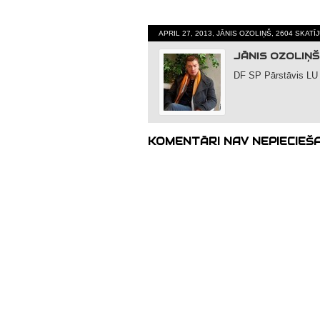
APRIL 27, 2013, JĀNIS OZOLIŅŠ, 2604 SKATĪ
JĀNIS OZOLIŅŠ
DF SP Pārstāvis LU
KOMENTĀRI NAV NEPIECIEŠ