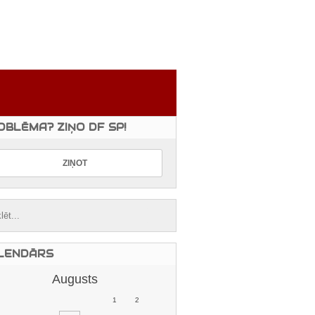
OBLĒMA? ZIŅO DF SP!
LENDĀRS
Augusts
1
2