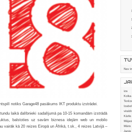
TU
Nav i
JA
iza
Kolka
Terēz
tspilī notiks Garage48 pasākums IKT produktu izstrādei.
Izabel
viraldr
stundu laikā dalībnieki sadalījumā pa 10-15 komandām izstrādā
Kārlis
duktus, balstoties uz savām biznesa idejām web un mobilo
Mājas
u vairāk kā 20 reizes Eiropā un Āfrikā, t.sk., 4 reizes Latvijā –
izstrā
Māris
Janis