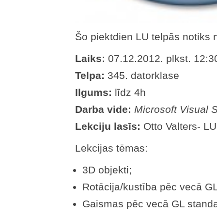
Šo piektdien LU telpās notiks
Laiks:
07.12.2012. plkst. 12:3
Telpa:
345. datorklase
Ilgums:
līdz 4h
Darba vide:
Microsoft Visual 
Lekciju lasīs:
Otto Valters- LU
Lekcijas tēmas:
3D objekti;
Rotācija/kustība pēc vecā GL
Gaismas pēc vecā GL standa