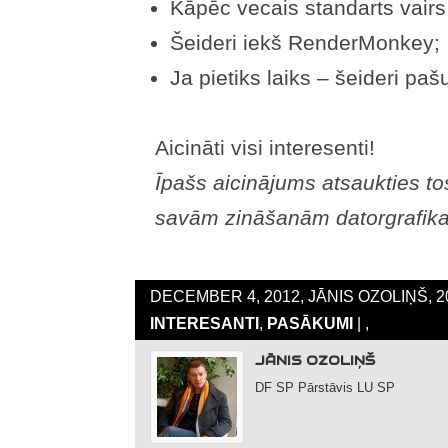
Kāpēc vecais standarts vairs
Šeideri iekš RenderMonkey;
Ja pietiks laiks – šeideri p
Aicināti visi interesenti!
Īpašs aicinājums atsaukties tos
savām zināšanām datorgrafika
DECEMBER 4, 2012, JĀNIS OZOLIŅŠ, 2
INTERESANTI
,
PASĀKUMI
| ,
JĀNIS OZOLIŅŠ
DF SP Pārstāvis LU SP