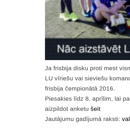
Ja frisbija disku proti mest vi
LU vīriešu vai sieviešu komand
frisbija čempionātā 2016.
Piesakies līdz 8. aprīlim, lai 
aizpildot anketu
šeit
Jautājumu gadījumā raksti:
va