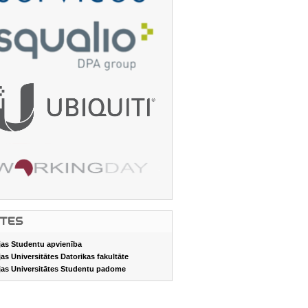
ITES
jas Studentu apvienība
jas Universitātes Datorikas fakultāte
jas Universitātes Studentu padome