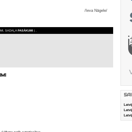
/Ieva Nāgele/
UMI, SADAĻA
PASĀKUMI
| ,
AMI
SA
Latvi
Latvi
Latvi
© Mums patīk autortiesības