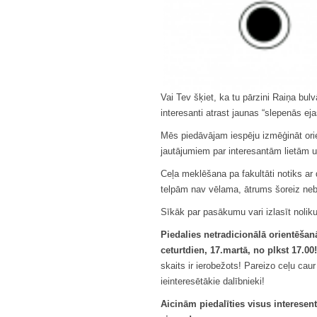
Vai Tev šķiet, ka tu pārzini Raiņa bulv
interesanti atrast jaunas “slepenās eja
Mēs piedāvājam iespēju izmēģināt orie
jautājumiem par interesantām lietām u
Ceļa meklēšana pa fakultāti notiks ar
telpām nav vēlama, ātrums šoreiz neb
Sīkāk par pasākumu vari izlasīt noli
Piedalies netradicionālā orientēša
ceturtdien, 17.martā, no plkst 17.00!
skaits ir ierobežots! Pareizo ceļu cau
ieinteresētākie dalībnieki!
Aicinām piedalīties visus interese