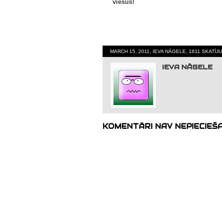
viesus!
MARCH 15, 2011, IEVA NĀGELE, 1611 SKATĪJ
IEVA NĀGELE
KOMENTĀRI NAV NEPIECIEŠ