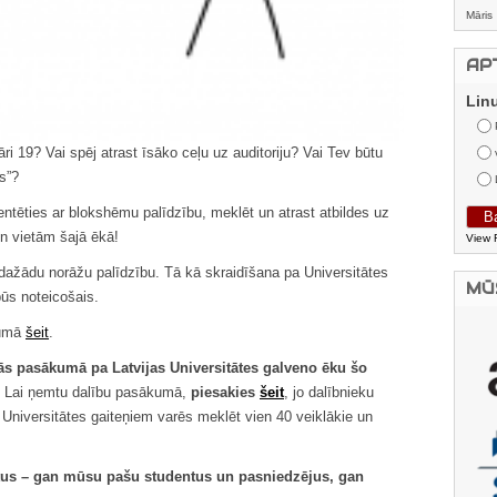
Māris
AP
Lin
āri 19? Vai spēj atrast īsāko ceļu uz auditoriju? Vai Tev būtu
s”?
ntēties ar blokshēmu palīdzību, meklēt un atrast atbildes uz
n vietām šajā ēkā!
View 
 dažādu norāžu palīdzību. Tā kā skraidīšana pa Universitātes
MŪ
ūs noteicošais.
kumā
šeit
.
nās pasākumā pa Latvijas Universitātes galveno ēku šo
Lai ņemtu dalību pasākumā,
piesakies
šeit
, jo dalībnieku
r Universitātes gaiteņiem varēs meklēt vien 40 veiklākie un
ntus – gan mūsu pašu studentus un pasniedzējus, gan