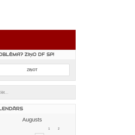
OBLĒMA? ZIŅO DF SP!
LENDĀRS
Augusts
1
2