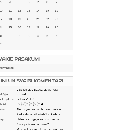
3
4
5
6
7
8
9
10
11
12
13
14
15
16
17
18
19
20
21
22
23
24
25
26
27
28
29
30
31
1
2
3
4
5
6
7
VĀKIE PASĀKUMI
nformācijas
UNI UN SVAIGI KOMENTĀRI
Viss ļoti labi. Daudz labāk nekā
 Ģēģere
karstmaizīšu
uzturu!
e Bogdane
Izvirzu Kolku!
la Ali
𓌜ඞ 𓌱ඞ 𓌏ඞ 𓌜ඞ 𓌱ඞ 𓌏ඞ �
afts
Thank you so much dear! have a
nice day
Kad ir doma atkārtot? Un kāda ir
lapu
aptuvenā dalī
Hahaha - uzgāju šo postu un tā
dātājs
sasmējos. Četr
Kur ir pieteikuma forma?
Mari, ja tev ir problemas paruna, ar