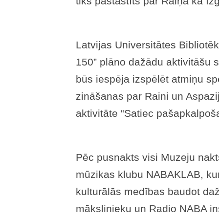
tiks pastāstīts par Raiņa kā Izg
Latvijas Universitātes Bibliotēk
150” plāno dažādu aktivitāšu s
būs iespēja izspēlēt atmiņu sp
zināšanas par Raini un Aspazi
aktivitāte “Satiec pašapkalpoša
Pēc pusnakts visi Muzeju nakts 
mūzikas klubu NABAKLAB, kur 
kulturālās medības baudot da
mākslinieku un Radio NABA in