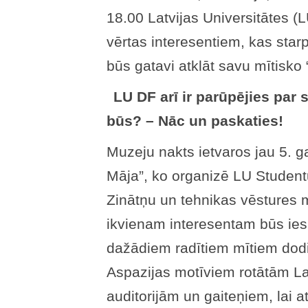
18.00 Latvijas Universitātes (
vērtas interesentiem, kas star
būs gatavi atklāt savu mītisko 
LU DF arī ir parūpējies par
būs? – Nāc un paskaties!
Muzeju nakts ietvaros jau 5. 
Māja”, ko organizē LU Studen
Zinātņu un tehnikas vēstures m
ikvienam interesentam būs ies
dažādiem radītiem mītiem dod
Aspazijas motīviem rotātām La
auditorijām un gaiteņiem, lai 