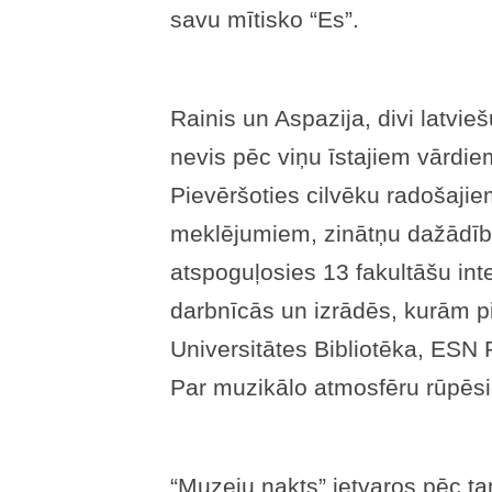
savu mītisko “Es”.
Rainis un Aspazija, divi latvie
nevis pēc viņu īstajiem vārdi
Pievēršoties cilvēku radošajie
meklējumiem, zinātņu dažādīb
atspoguļosies 13 fakultāšu int
darbnīcās un izrādēs, kurām pi
Universitātes Bibliotēka, ESN 
Par muzikālo atmosfēru rūpēsi
“Muzeju nakts” ietvaros pēc ta