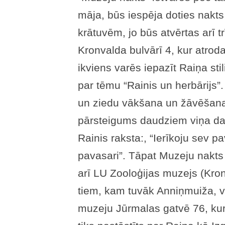
māja, būs iespēja doties nakts
krātuvēm, jo būs atvērtas arī tr
Kronvalda bulvārī 4, kur atro
ikviens varēs iepazīt Raiņa sti
par tēmu “Rainis un herbārijs”
un ziedu vākšana un žāvēšana
pārsteigums daudziem viņa dai
Rainis raksta:, “Ierīkoju sev pa
pavasari”. Tāpat Muzeju nakts
arī LU Zooloģijas muzejs (Kron
tiem, kam tuvāk Anniņmuiža, v
muzeju Jūrmalas gatvē 76, kur