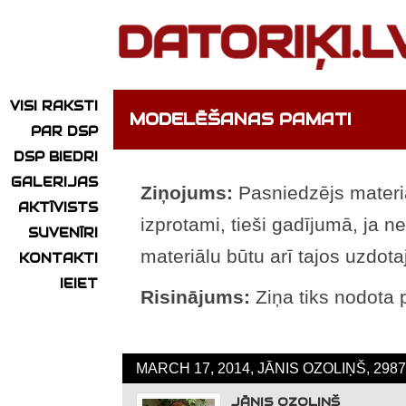
VISI RAKSTI
MODELĒŠANAS PAMATI
PAR DSP
DSP BIEDRI
GALERIJAS
Ziņojums:
Pasniedzējs materiā
AKTĪVISTS
izprotami, tieši gadījumā, ja nee
SUVENĪRI
materiālu būtu arī tajos uzdot
KONTAKTI
IEIET
Risinājums:
Ziņa tiks nodota 
MARCH 17, 2014, JĀNIS OZOLIŅŠ, 298
JĀNIS OZOLIŅŠ