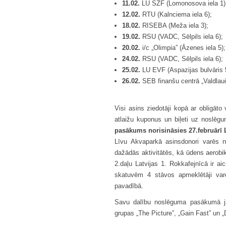
11.02.
LU SZF (Lomonosova iela 1)
12.02.
RTU (Kalnciema iela 6);
18.02.
RISEBA (Meža iela 3);
19.02.
RSU (VADC, Sēlpils iela 6);
20.02.
i/c „Olimpia” (Āzenes iela 5);
24.02.
RSU (VADC, Sēlpils iela 6);
25.02.
LU EVF (Aspazijas bulvāris 
26.02.
SEB finanšu centrā „Valdlauč
Visi asins ziedotāji kopā ar obligā
atlaižu kuponus un biļeti uz noslē
pasākums norisināsies 27.februārī L
Līvu Akvaparkā asinsdonori varēs ne
dažādās aktivitātēs, kā ūdens aerobi
2.daļu Latvijas 1. Rokkafejnīcā ir aic
skatuvēm 4 stāvos apmeklētāji varē
pavadībā.
Savu dalību noslēguma pasākumā jau
grupas „The Picture”, „Gain Fast” un 