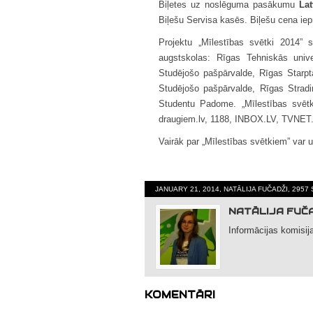
Biļetes uz noslēguma pasākumu
Lat
Biļešu Servisa kasēs. Biļešu cena ie
Projektu „Mīlestības svētki 2014” 
augstskolas: Rīgas Tehniskās unive
Studējošo pašpārvalde, Rīgas Starpt
Studējošo pašpārvalde, Rīgas Stradiņ
Studentu Padome. „Mīlestības svētk
draugiem.lv, 1188, INBOX.LV, TVNE
Vairāk par „Mīlestības svētkiem” var 
JANUARY 21, 2014, NATĀLIJA FUČADŽI, 2957
NATĀLIJA FUČ
Informācijas komisija
KOMENTĀRI