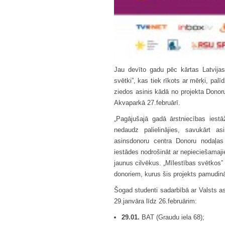
Jau devīto gadu pēc kārtas Latvijas
svētki”, kas tiek rīkots ar mērķi, pal
ziedos asinis kādā no projekta Donor
Akvaparkā 27.februārī.
„Pagājušajā gadā ārstniecības iestā
nedaudz palielinājies, savukārt as
asinsdonoru centra Donoru nodaļas
iestādes nodrošināt ar nepieciešamaji
jaunus cilvēkus. „Mīlestības svētkos
donoriem, kurus šis projekts pamudinās
Šogad studenti sadarbībā ar Valsts a
29.janvāra līdz 26.februārim:
29.01.
BAT (Graudu iela 68);