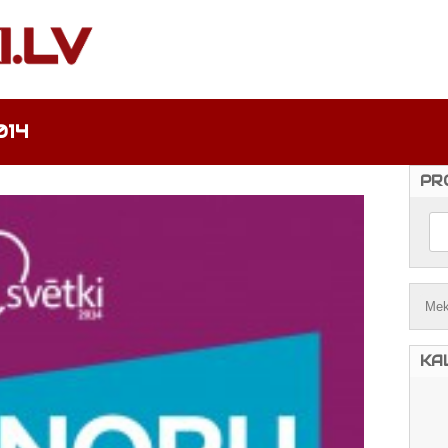
014
PR
KA