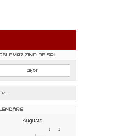
OBLĒMA? ZIŅO DF SP!
LENDĀRS
Augusts
1
2