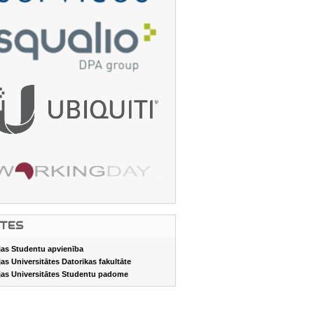
ITES
jas Studentu apvienība
jas Universitātes Datorikas fakultāte
jas Universitātes Studentu padome