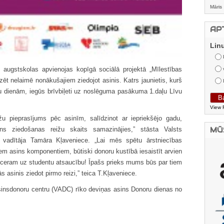
Māris
AP
Lin
 augstskolas apvienojas kopīgā sociālā projektā „Mīlestības
īdzēt nelaimē nonākušajiem ziedojot asinis. Katrs jaunietis, kurš
u dienām, iegūs brīvbiļeti uz noslēguma pasākuma 1.daļu Līvu
View 
žu pieprasījums pēc asinīm, salīdzinot ar iepriekšējo gadu,
ins ziedošanas reižu skaits samazinājies,” stāsta Valsts
MŪ
 vadītāja Tamāra Kļaveniece. „Lai mēs spētu ārstniecības
em asins komponentiem, būtiski donoru kustībā iesaistīt arvien
” ceram uz studentu atsaucību! Īpašs prieks mums būs par tiem
 asinis ziedot pirmo reizi,” teica T.Kļaveniece.
sinsdonoru centru (VADC) rīko deviņas asins Donoru dienas no