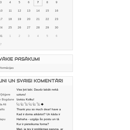
3
4
5
6
7
8
9
10
11
12
13
14
15
16
17
18
19
20
21
22
23
24
25
26
27
28
29
30
31
1
2
3
4
5
6
7
VĀKIE PASĀKUMI
nformācijas
UNI UN SVAIGI KOMENTĀRI
Viss ļoti labi. Daudz labāk nekā
 Ģēģere
karstmaizīšu
uzturu!
e Bogdane
Izvirzu Kolku!
la Ali
𓌜ඞ 𓌱ඞ 𓌏ඞ 𓌜ඞ 𓌱ඞ 𓌏ඞ �
afts
Thank you so much dear! have a
nice day
Kad ir doma atkārtot? Un kāda ir
lapu
aptuvenā dalī
Hahaha - uzgāju šo postu un tā
dātājs
sasmējos. Četr
Kur ir pieteikuma forma?
Mari, ja tev ir problemas paruna, ar