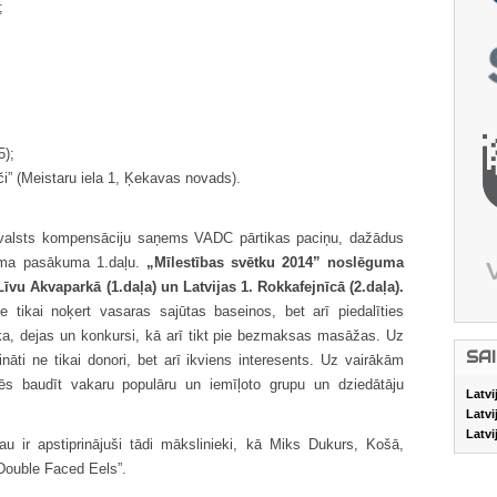
;
5);
i” (Meistaru iela 1, Ķekavas novads).
to valsts kompensāciju saņems VADC pārtikas paciņu, dažādus
guma pasākuma 1.daļu.
„Mīlestības svētku 2014” noslēguma
īvu Akvaparkā (1.daļa) un Latvijas 1. Rokkafejnīcā (2.daļa).
 tikai noķert vasaras sajūtas baseinos, bet arī piedalīties
ka, dejas un konkursi, kā arī tikt pie bezmaksas masāžas. Uz
SA
ināti ne tikai donori, bet arī ikviens interesents. Uz vairākām
s baudīt vakaru populāru un iemīļoto grupu un dziedātāju
Latvi
Latvi
Latvi
 ir apstiprinājuši tādi mākslinieki, kā Miks Dukurs, Košā,
„Double Faced Eels”.