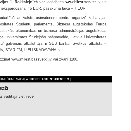
vijas 1. Rokkafejnīcā
var iegādāties
www.bilesuserviss.lv
un
priekšpārdošanā ir 5 EUR, pasākuma laikā – 7 EUR.
sadarbībā ar Valsts asinsdonoru centru organizē 5 Latvijas
rsitātes Studentu parlaments, Biznesa augstskolas Turība
autiskās ekonomikas un biznesa administrācijas augstskolas
a universitātes Studējošo pašpārvalde, Latvija Universitātes
u” galvenais atbalstītājs ir SEB banka, Svētkus atbalsta –
T.lv, STAR FM, LIELISKADAVANA.lv.
uzzināt www.milestibassvetki.lv vai zvani 1188.
 SKATĪJUMI, SADAĻA
INTERESANTI
,
STUDENTIEM
| ,
ADŽI
s vadītāja vietniece