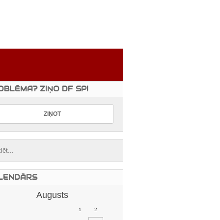
OBLĒMA? ZIŅO DF SP!
LENDĀRS
Augusts
1
2