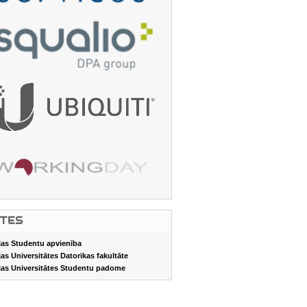
ITES
jas Studentu apvienība
jas Universitātes Datorikas fakultāte
jas Universitātes Studentu padome