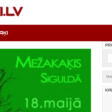
AĶI
PR
KA