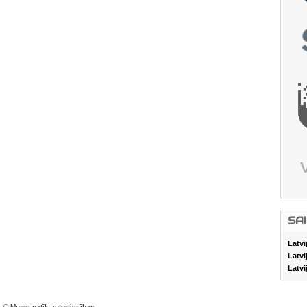
SA
Latvi
Latvi
Latvi
© Mums patīk autortiesības