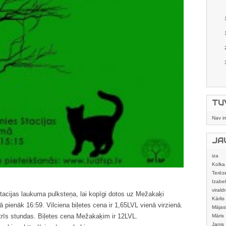
TU
Nav i
JA
iza
Kolka
Terēz
Izabel
viraldr
stacijas laukuma pulksteņa, lai kopīgi dotos uz Mežakaķi
Kārlis
ā pienāk 16:59. Vilciena biļetes cena ir 1,65LVL vienā virzienā.
Mājas
 trīs stundas. Biļetes cena Mežakaķim ir 12LVL.
izstrā
Māris
Janis