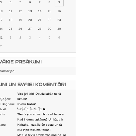
3
4
5
6
7
8
9
10
11
12
13
14
15
16
17
18
19
20
21
22
23
24
25
26
27
28
29
30
31
1
2
3
4
5
6
7
VĀKIE PASĀKUMI
nformācijas
UNI UN SVAIGI KOMENTĀRI
Viss ļoti labi. Daudz labāk nekā
 Ģēģere
karstmaizīšu
uzturu!
e Bogdane
Izvirzu Kolku!
la Ali
𓌜ඞ 𓌱ඞ 𓌏ඞ 𓌜ඞ 𓌱ඞ 𓌏ඞ �
afts
Thank you so much dear! have a
nice day
Kad ir doma atkārtot? Un kāda ir
lapu
aptuvenā dalī
Hahaha - uzgāju šo postu un tā
dātājs
sasmējos. Četr
Kur ir pieteikuma forma?
Mari, ja tev ir problemas paruna, ar