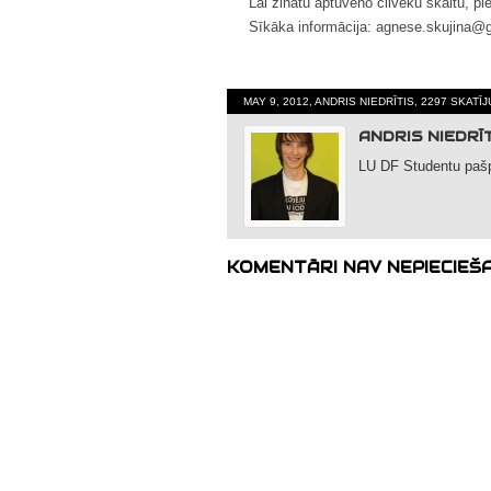
Lai zinātu aptuveno cilvēku skaitu, pi
Sīkāka informācija: agnese.skujina@
MAY 9, 2012, ANDRIS NIEDRĪTIS, 2297 SKATĪ
ANDRIS NIEDRĪ
LU DF Studentu pašp
KOMENTĀRI NAV NEPIECIEŠ