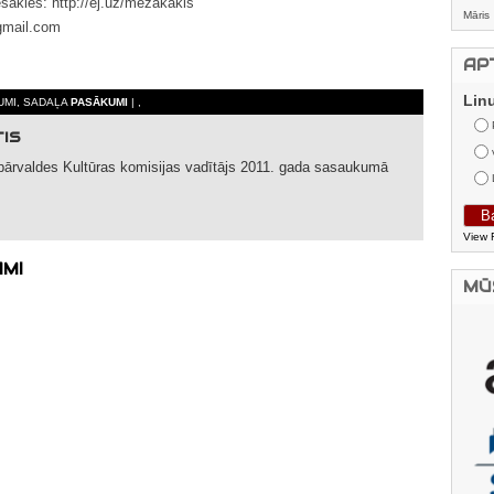
esakies: http://ej.uz/mezakakis
Māris
gmail.com
AP
Lin
JUMI, SADAĻA
PASĀKUMI
| ,
TIS
ārvaldes Kultūras komisijas vadītājs 2011. gada sasaukumā
View 
AMI
MŪ