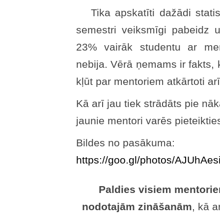
Tika apskatīti dažādi stati
semestri veiksmīgi pabeidz u
23% vairāk studentu ar men
nebija. Vērā ņemams ir fakts, k
kļūt par mentoriem atkārtoti a
Kā arī jau tiek strādāts pie 
jaunie mentori varēs pieteiktie
Bildes no pasākuma:
https://goo.gl/photos/AJUhA
Paldies visiem mentorie
nodotajām zināšanām
, kā 