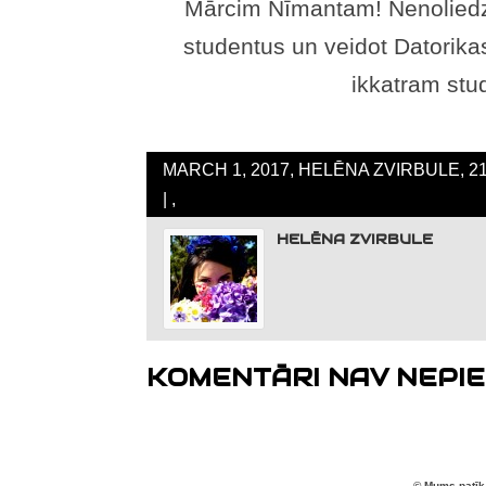
Mārcim Nīmantam! Nenoliedza
studentus un veidot Datorikas
ikkatram stu
MARCH 1, 2017, HELĒNA ZVIRBULE, 2
| ,
HELĒNA ZVIRBULE
KOMENTĀRI NAV NEPIE
© Mums patīk 