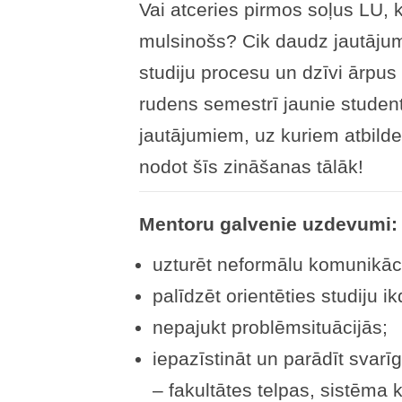
Vai atceries pirmos soļus LU, k
mulsinošs? Cik daudz jautājum
studiju procesu un dzīvi ārpus
rudens semestrī jaunie studen
jautājumiem, uz kuriem atbildes
nodot šīs zināšanas tālāk!
Mentoru galvenie uzdevumi:
uzturēt neformālu komunikāci
palīdzēt orientēties studiju i
nepajukt problēmsituācijās;
iepazīstināt un parādīt svarī
– fakultātes telpas, sistēma 