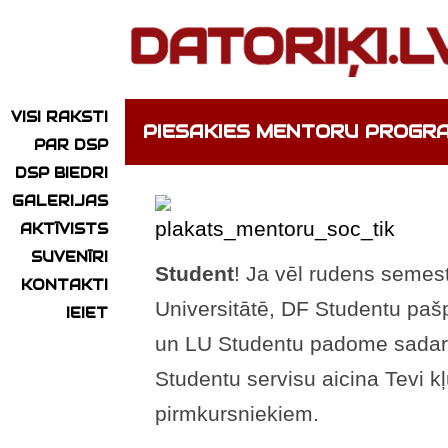
VISI RAKSTI
PIESAKIES MENTORU PROGRA
PAR DSP
DSP BIEDRI
GALERIJAS
AKTĪVISTS
SUVENĪRI
Student
! Ja vēl rudens semest
KONTAKTI
Universitātē, DF Studentu pašp
IEIET
un LU Studentu padome sadarb
Studentu servisu aicina Tevi k
pirmkursniekiem.