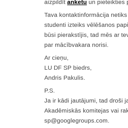
aizpildīt
anketu
un pieteikties 
Tava kontaktinformācija netiks 
studenti izteiks vēlēšanos pap
būsi pierakstījis, tad mēs ar 
par mācībvakara norisi.
Ar cieņu,
LU DF SP biedrs,
Andris Pakulis.
P.S.
Ja ir kādi jautājumi, tad droš
Akadēmiskās komitejas vai ra
sp@googlegroups.com.