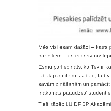
Mēs visi esam dažādi – katrs 
par citiem – un tas nav noslē
Esmu pārliecināts, ka Tev ir 
labāk par citiem. Ja tā ir, tad v
savām zināšanām un pamācīt a
‘nākamās paaudzes’ studenti
Tieši tāpēc LU DF SP Akadēmis