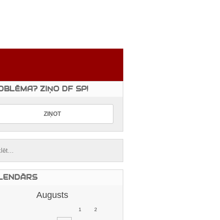
OBLĒMA? ZIŅO DF SP!
LENDĀRS
Augusts
1
2