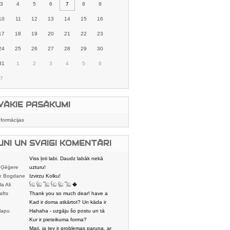
3
4
5
6
7
8
9
10
11
12
13
14
15
16
17
18
19
20
21
22
23
24
25
26
27
28
29
30
31
1
2
3
4
5
6
7
VĀKIE PASĀKUMI
nformācijas
UNI UN SVAIGI KOMENTĀRI
Viss ļoti labi. Daudz labāk nekā
 Ģēģere
karstmaizīšu
uzturu!
e Bogdane
Izvirzu Kolku!
la Ali
𓌜ඞ 𓌱ඞ 𓌏ඞ 𓌜ඞ 𓌱ඞ 𓌏ඞ �
afts
Thank you so much dear! have a
nice day
Kad ir doma atkārtot? Un kāda ir
lapu
aptuvenā dalī
Hahaha - uzgāju šo postu un tā
dātājs
sasmējos. Četr
Kur ir pieteikuma forma?
Mari, ja tev ir problemas paruna, ar