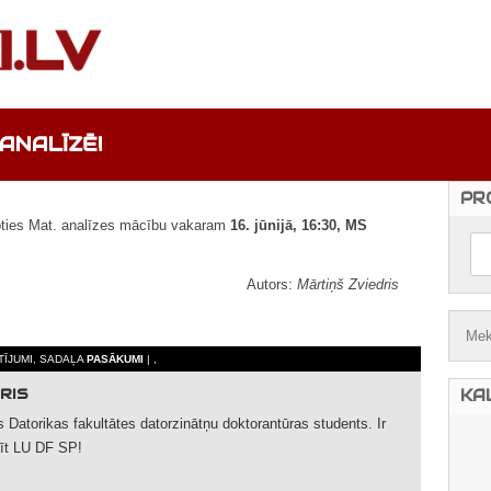
ANALĪZĒ!
PR
ienoties Mat. analīzes mācību vakaram
16. jūnijā, 16:30, MS
Autors:
Mārtiņš Zviedris
ATĪJUMI, SADAĻA
PASĀKUMI
| ,
RIS
KA
s Datorikas fakultātes datorzinātņu doktorantūras students. Ir
adīt LU DF SP!