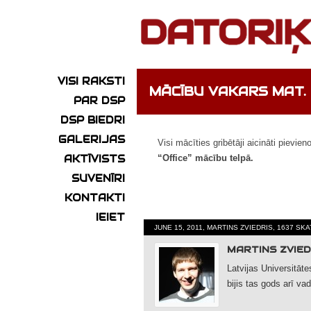
VISI RAKSTI
MĀCĪBU VAKARS MAT. 
PAR DSP
DSP BIEDRI
GALERIJAS
Visi mācīties gribētāji aicināti piev
AKTĪVISTS
“Office” mācību telpā.
SUVENĪRI
KONTAKTI
IEIET
JUNE 15, 2011, MARTINS ZVIEDRIS, 1637 SK
MARTINS ZVIED
Latvijas Universitāte
bijis tas gods arī v