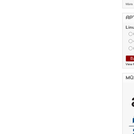
Māris
AP
Lin
View 
MŪ