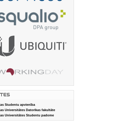
ITES
jas Studentu apvienība
jas Universitātes Datorikas fakultāte
jas Universitātes Studentu padome