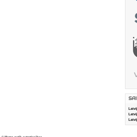
SA
Latvi
Latvi
Latvi
© Mums patīk autortiesības