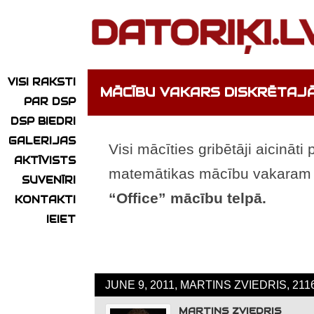
VISI RAKSTI
MĀCĪBU VAKARS DISKRĒTAJ
PAR DSP
DSP BIEDRI
GALERIJAS
Visi mācīties gribētāji aicināti
AKTĪVISTS
matemātikas mācību vakara
SUVENĪRI
“Office” mācību telpā.
KONTAKTI
IEIET
JUNE 9, 2011, MARTINS ZVIEDRIS, 21
MARTINS ZVIEDRIS