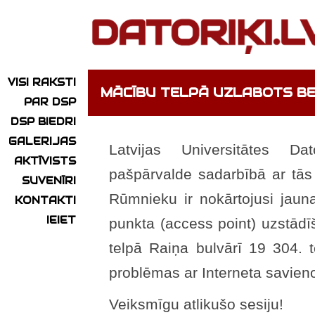
VISI RAKSTI
MĀCĪBU TELPĀ UZLABOTS B
PAR DSP
DSP BIEDRI
GALERIJAS
Latvijas Universitātes Dat
AKTĪVISTS
pašpārvalde sadarbībā ar tās 
SUVENĪRI
Rūmnieku ir nokārtojusi jaun
KONTAKTI
IEIET
punkta (access point) uzstādī
telpā Raiņa bulvārī 19 304. t
problēmas ar Interneta savieno
Veiksmīgu atlikušo sesiju!