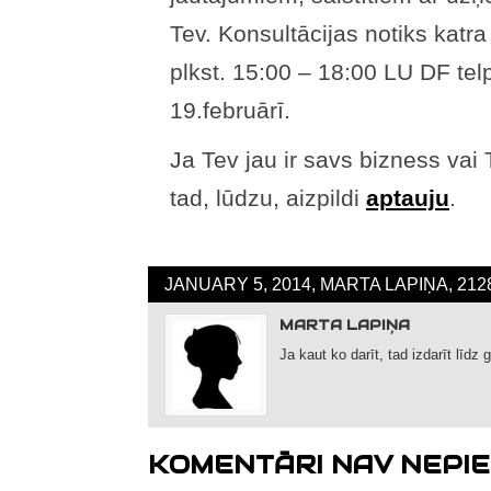
Tev. Konsultācijas notiks katr
plkst. 15:00 – 18:00 LU DF te
19.februārī.
Ja Tev jau ir savs bizness vai
tad, lūdzu, aizpildi
aptauju
.
JANUARY 5, 2014, MARTA LAPIŅA, 21
MARTA LAPIŅA
Ja kaut ko darīt, tad izdarīt līdz 
KOMENTĀRI NAV NEPIE