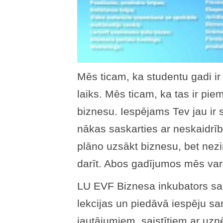
Mēs ticam, ka studentu gadi ir 
laiks. Mēs ticam, ka tas ir pie
biznesu. Iespējams Tev jau ir 
nākas saskarties ar neskaidrīb
plāno uzsākt biznesu, bet nezin
darīt. Abos gadījumos mēs var
LU EVF Biznesa inkubators sa
lekcijas un piedāvā iespēju sa
jautājumiem, saistītiem ar uzņē