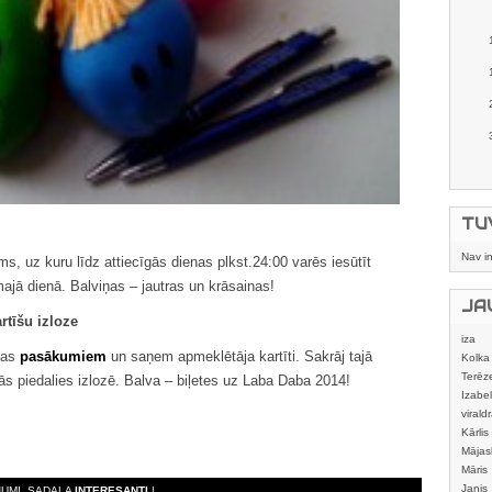
TU
Nav i
ms, uz kuru līdz attiecīgās dienas plkst.24:00 varēs iesūtīt
majā dienā. Balviņas – jautras un krāsainas!
JA
rtīšu izloze
iza
ēļas
pasākumiem
un saņem apmeklētāja kartīti. Sakrāj tajā
Kolka
Terēz
s piedalies izlozē. Balva – biļetes uz Laba Daba 2014!
Izabel
viraldr
Kārlis
Mājas
izstrā
Māris
Janis
ĪJUMI, SADAĻA
INTERESANTI
| ,