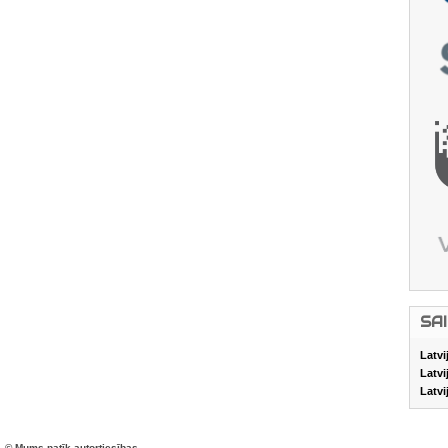
SA
Latvi
Latvi
Latvi
© Mums patīk autortiesības