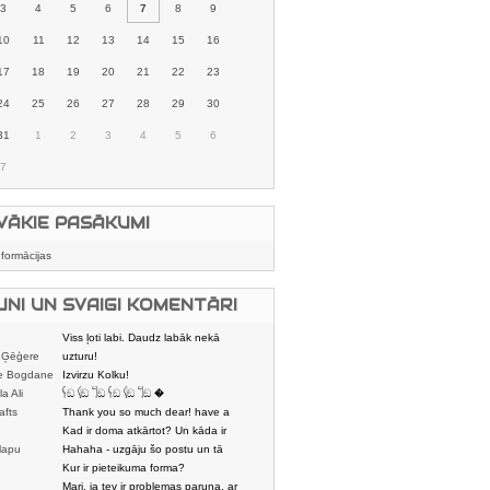
3
4
5
6
7
8
9
10
11
12
13
14
15
16
17
18
19
20
21
22
23
24
25
26
27
28
29
30
31
1
2
3
4
5
6
7
VĀKIE PASĀKUMI
nformācijas
UNI UN SVAIGI KOMENTĀRI
Viss ļoti labi. Daudz labāk nekā
 Ģēģere
karstmaizīšu
uzturu!
e Bogdane
Izvirzu Kolku!
la Ali
𓌜ඞ 𓌱ඞ 𓌏ඞ 𓌜ඞ 𓌱ඞ 𓌏ඞ �
afts
Thank you so much dear! have a
nice day
Kad ir doma atkārtot? Un kāda ir
lapu
aptuvenā dalī
Hahaha - uzgāju šo postu un tā
dātājs
sasmējos. Četr
Kur ir pieteikuma forma?
Mari, ja tev ir problemas paruna, ar