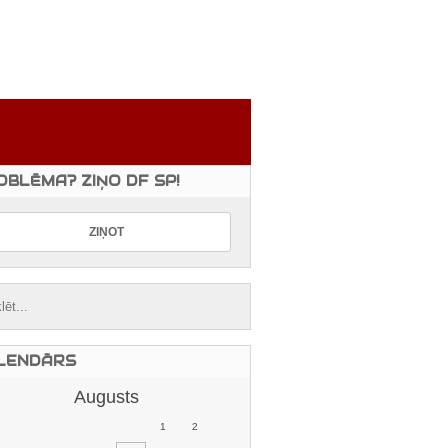
OBLĒMA? ZIŅO DF SP!
LENDĀRS
Augusts
1
2