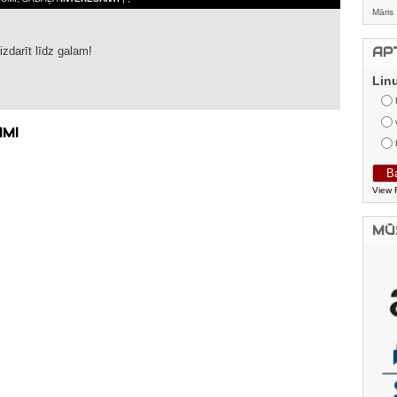
Māris
izdarīt līdz galam!
AP
Lin
AMI
View 
MŪ