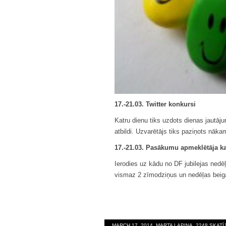
17.-21.03. Twitter konkursi
Katru dienu tiks uzdots dienas jautāju
atbildi. Uzvarētājs tiks paziņots nāka
17.-21.03. Pasākumu apmeklētāja ka
Ierodies uz kādu no DF jubilejas ned
vismaz 2 zīmodziņus un nedēļas beigā
MARCH 17, 2014, MARTA LAPIŅA, 2248 SKAT