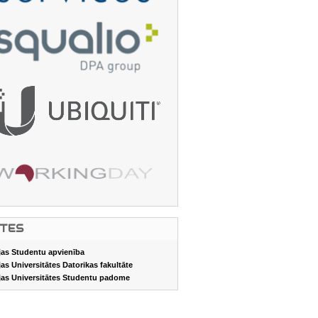
ITES
jas Studentu apvienība
jas Universitātes Datorikas fakultāte
jas Universitātes Studentu padome