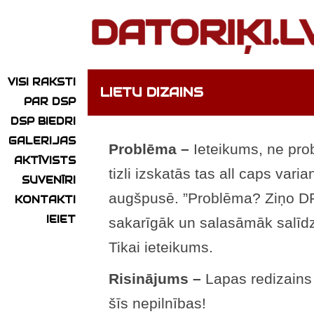
VISI RAKSTI
LIETU DIZAINS
PAR DSP
DSP BIEDRI
GALERIJAS
Problēma –
Ieteikums, ne pro
AKTĪVISTS
tizli izskatās tas all caps var
SUVENĪRI
augšpusē. ”Problēma? Ziņo DF
KONTAKTI
IEIET
sakarīgāk un salasāmāk salīdzi
Tikai ieteikums.
Risinājums –
Lapas redizains 
šīs nepilnības!