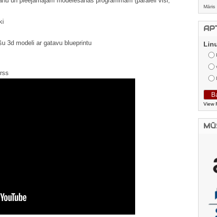
anu un pieejamajām modelēšanas programmām (paralēli visi,
Māris
ki
AP
u 3d modeli ar gatavu blueprintu
Lin
urss
View 
MŪ