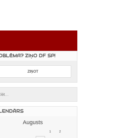
OBLĒMA? ZIŅO DF SP!
LENDĀRS
Augusts
1
2