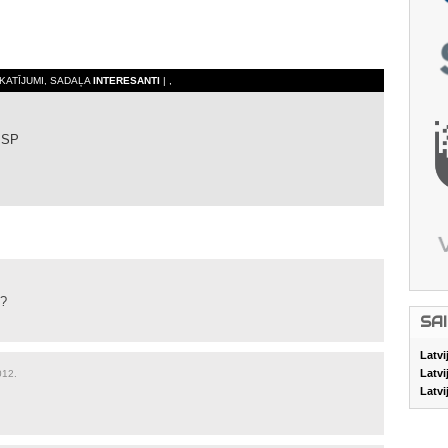
SKATĪJUMI, SADAĻA
INTERESANTI
| ,
 SP
t?
SA
Latvi
Latvi
012.
Latvi