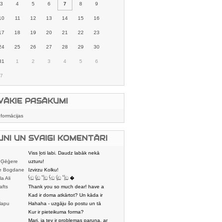
3
4
5
6
7
8
9
10
11
12
13
14
15
16
17
18
19
20
21
22
23
24
25
26
27
28
29
30
31
1
2
3
4
5
6
7
VĀKIE PASĀKUMI
nformācijas
UNI UN SVAIGI KOMENTĀRI
Viss ļoti labi. Daudz labāk nekā
 Ģēģere
karstmaizīšu
uzturu!
e Bogdane
Izvirzu Kolku!
la Ali
𓌜ඞ 𓌱ඞ 𓌏ඞ 𓌜ඞ 𓌱ඞ 𓌏ඞ �
afts
Thank you so much dear! have a
nice day
Kad ir doma atkārtot? Un kāda ir
lapu
aptuvenā dalī
Hahaha - uzgāju šo postu un tā
dātājs
sasmējos. Četr
Kur ir pieteikuma forma?
Mari, ja tev ir problemas paruna, ar