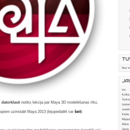
TU
Nav i
JA
iza
Kolka
Terēz
. datorklasē
notiks lekcija par Maya 3D modelēšanas rīku.
Izabel
viraldr
piem uzinstalē Maya 2013 (lejupielādēt var
šeit
)
Kārlis
Mājas
izstrā
Māris
Janis