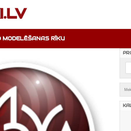
D MODELĒŠANAS RĪKU
PR
KA