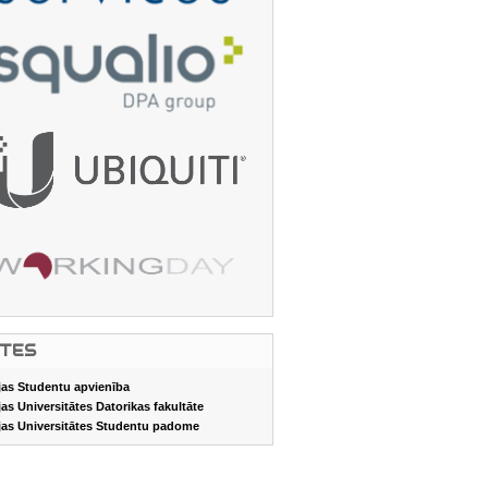
ITES
jas Studentu apvienība
jas Universitātes Datorikas fakultāte
jas Universitātes Studentu padome