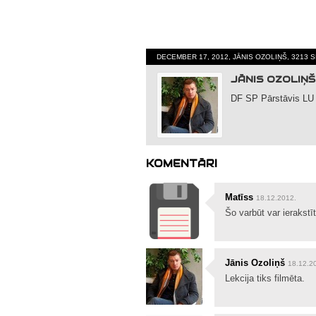
DECEMBER 17, 2012, JĀNIS OZOLIŅŠ, 3213 
JĀNIS OZOLIŅŠ
DF SP Pārstāvis LU
KOMENTĀRI
Matīss
18.12.2012.
Šo varbūt var ierakstī
Jānis Ozoliņš
18.12.2
Lekcija tiks filmēta.