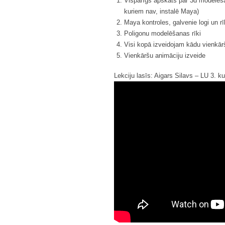
Vispārīgs apskats par 3d modelēš
kuriem nav, instalē Maya)
Maya kontroles, galvenie logi un rī
Poligonu modelēšanas rīki
Visi kopā izveidojam kādu vienkārš
Vienkāršu animāciju izveide
Lekciju lasīs: Aigars Silavs – LU 3. k