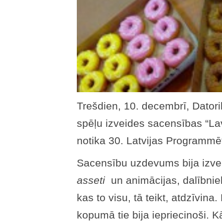
Trešdien, 10. decembrī, Datori
spēļu izveides sacensības “L
notika 30. Latvijas Programmēt
Sacensību uzdevums bija izve
asseti
un animācijas, dalībniek
kas to visu, tā teikt, atdzīvin
kopumā tie bija iepriecinoši.