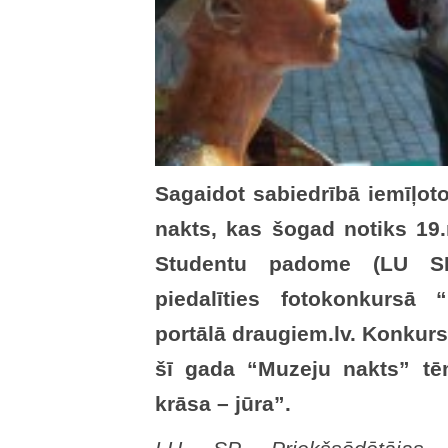
Sagaidot sabiedrībā iemīļo
nakts, kas šogad notiks 19.m
Studentu padome (LU SP)
piedalīties fotokonkursā 
portālā draugiem.lv. Konkurs
šī gada “Muzeju nakts” tēm
krāsa – jūra”.