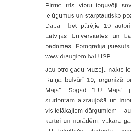
Pirmo trīs vietu ieguvēji s
ielūgumus un starptautisko poz
Daba”, bet pārējie 10 autor
Latvijas Universitātes un La
padomes. Fotogrāfija jāiesūta
www.draugiem.lv/LUSP.
Jau otro gadu Muzeju nakts ie
Raiņa bulvārī 19, organizē
Māja”. Šogad “LU Māja” p
studentam aizraujošā un inter
vislielākajiem dārgumiem – au
kartei un norādēm, vakara gait
LU fakultāšu studentu, zinā