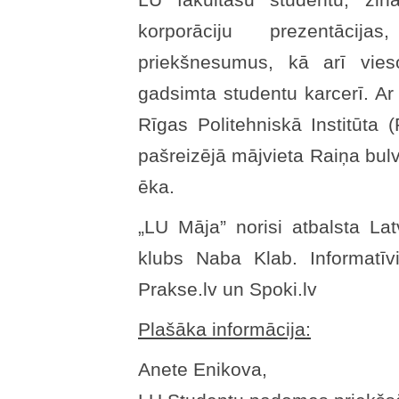
korporāciju prezentācij
priekšnesumus, kā arī vies
gadsimta studentu karcerī. Ar 
Rīgas Politehniskā Institūta 
pašreizējā mājvieta Raiņa bulv
ēka.
„LU Māja” norisi atbalsta Lat
klubs Naba Klab. Informatīvi
Prakse.lv un Spoki.lv
Plašāka informācija:
Anete Enikova,