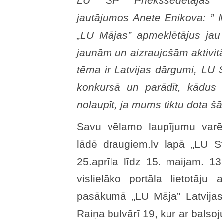
LU SP Priekšsēdētājas p
jautājumos Anete Enikova: ” M
„LU Mājas” apmeklētājus jau 
jaunām un aizraujošām aktivi
tēma ir Latvijas dārgumi, LU S
konkursā un parādīt, kādus
nolaupīt, ja mums tiktu dota šā
Savu vēlamo laupījumu varēs
lādē draugiem.lv lapā „LU 
25.aprīļa līdz 15. maijam. 13
vislielāko portāla lietotāju a
pasākumā „LU Māja” Latvijas 
Raiņa bulvārī 19, kur ar balsoj