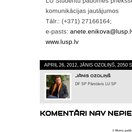
LU Studentu padomes priekšs
komunikācijas jautājumos
Tālr.: (+371) 27166164;
e-pasts:
anete.enikova@lusp.l
www.lusp.lv
APRIL 26, 2012, JĀNIS OZOLIŅŠ, 2050
JĀNIS OZOLIŅŠ
DF SP Pārstāvis LU SP
KOMENTĀRI NAV NEPIE
© Mums patīk 