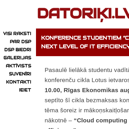
VISI RAKSTI
KONFERENCE STUDENTIEM “C
PAR DSP
NEXT LEVEL OF IT EFFICIENC
DSP BIEDRI
GALERIJAS
AKTĪVISTS
Pasaulē lielākā studentu vadī
SUVENĪRI
konferenču cikla Lotus ietvar
KONTAKTI
10.00, Rīgas Ekonomikas aug
IEIET
septīto šī cikla bezmaksas kon
tēma šoreiz ir mākoņskaitļoša
nākotnē –
“Cloud computing –