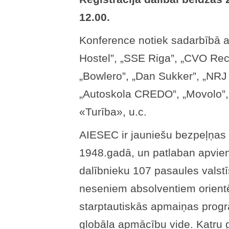
12.00.
Konference notiek sadarbībā
Hostel”, „SSE Riga”, „CVO Recr
„Bowlero”, „Dan Sukker”, „NRJ
„Autoskola CREDO”, „Movolo”,
«Turība», u.c.
AIESEC ir jauniešu bezpeļņas o
1948.gadā, un patlaban apvie
dalībnieku 107 pasaules valst
neseniem absolventiem orientēt
starptautiskās apmaiņas progr
globāla apmācību vide. Katru