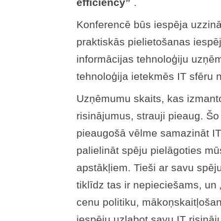
efficiency”
.
Konferencē būs iespēja uzzinā
praktiskās pielietošanas iesp
informācijas tehnoloģiju uzņēm
tehnoloģija ietekmēs IT sfēru 
Uzņēmumu skaits, kas izmant
risinājumus, strauji pieaug. Š
pieaugošā vēlme samazināt IT
palielināt spēju pielāgoties m
apstākļiem. Tieši ar savu spēj
tiklīdz tas ir nepieciešams, u
cenu politiku, mākoņskaitļoša
iespēju uzlabot savu IT risināju