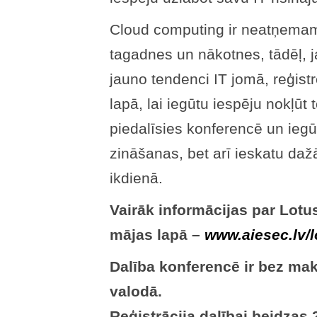
Cloud computing ir neatņemama
tagadnes un nākotnes, tādēļ, j
jauno tendenci IT jomā, reģist
lapā, lai iegūtu iespēju nokļūt 
piedalīsies konferencē un iegūs
zināšanas, bet arī ieskatu d
ikdienā.
Vairāk informācijas par Lotu
mājas lapā –
www.aiesec.lv/l
Dalība konferencē ir bez mak
valodā.
Reģistrācija dalībai beidzas 