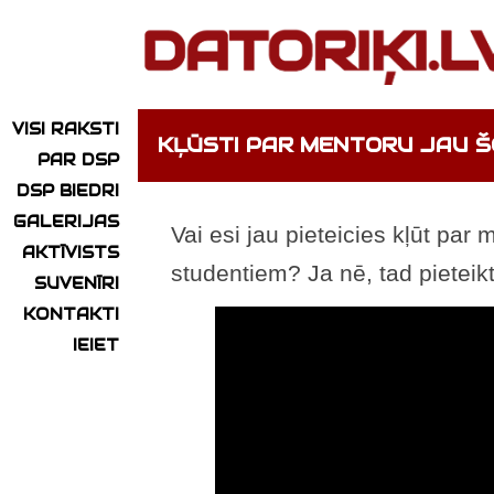
VISI RAKSTI
KĻŪSTI PAR MENTORU JAU Š
PAR DSP
DSP BIEDRI
GALERIJAS
Vai esi jau pieteicies kļūt pa
AKTĪVISTS
studentiem? Ja nē, tad pieteik
SUVENĪRI
KONTAKTI
IEIET