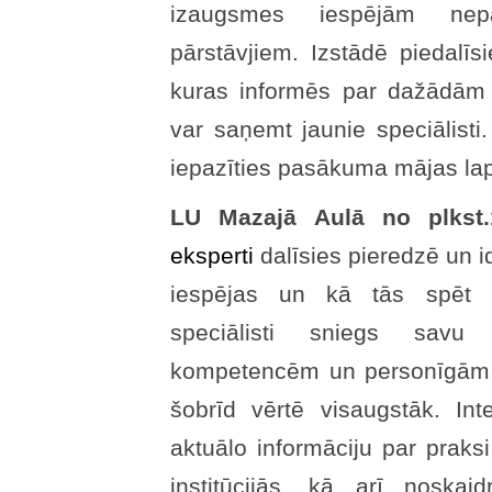
izaugsmes iespējām nep
pārstāvjiem. Izstādē piedalīsi
kuras informēs par dažādām
var saņemt jaunie speciālisti.
iepazīties pasākuma mājas la
LU Mazajā Aulā no plkst.1
eksperti
dalīsies pieredzē un id
iespējas un kā tās spēt i
speciālisti sniegs savu
kompetencēm un personīgām ī
šobrīd vērtē visaugstāk. Int
aktuālo informāciju par praks
institūcijās, kā arī noskai