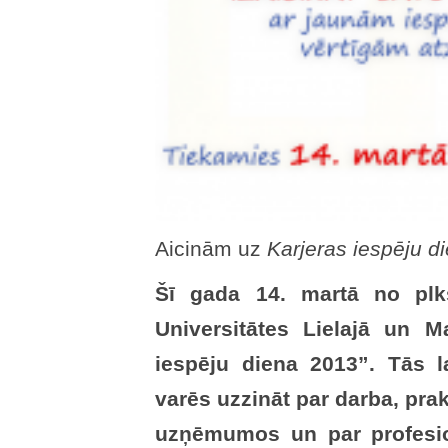
Aicinām uz
Karjeras iespēju d
Šī gada 14. martā no plkst
Universitātes Lielajā un M
iespēju diena 2013”. Tās la
varēs uzzināt par darba, pr
uzņēmumos un par profesio