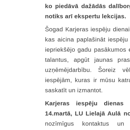
ko piedāvā dažādās dalībor
notiks arī ekspertu lekcijas.
Šogad Karjeras iespēju dienai
kas aicina paplašināt iespēj
iepriekšējo gadu pasākumos e
talantus, apgūt jaunas pras
uzņēmējdarbību. Šoreiz v
iespējām, kuras ir mūsu katra
saskatīt un izmantot.
Karjeras iespēju dienas
14.martā, LU Lielajā Aulā n
nozīmīgus kontaktus un u