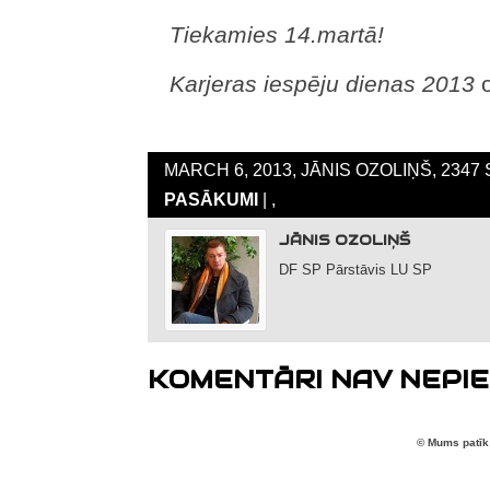
Tiekamies 14.martā!
Karjeras iespēju dienas 2013
o
MARCH 6, 2013, JĀNIS OZOLIŅŠ, 2347
PASĀKUMI
| ,
JĀNIS OZOLIŅŠ
DF SP Pārstāvis LU SP
KOMENTĀRI NAV NEPIE
© Mums patīk 