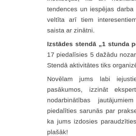
tendences un iespējas darba t
veltīta arī tiem interesenti
saista ar zinātni.
Izstādes stendā „1 stunda p
17 piedalīsies 5 dažādu noz
Stendā aktivitātes tiks organiz
Novēlam jums labi iejusti
pasākumos, izzināt eksper
nodarbinātības jautājumie
piedalīties sarunās par praks
ka jums izdosies paraudzīti
plašāk!