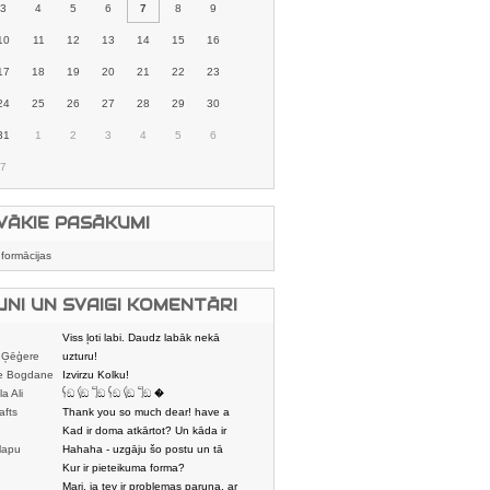
3
4
5
6
7
8
9
10
11
12
13
14
15
16
17
18
19
20
21
22
23
24
25
26
27
28
29
30
31
1
2
3
4
5
6
7
VĀKIE PASĀKUMI
nformācijas
UNI UN SVAIGI KOMENTĀRI
Viss ļoti labi. Daudz labāk nekā
 Ģēģere
karstmaizīšu
uzturu!
e Bogdane
Izvirzu Kolku!
la Ali
𓌜ඞ 𓌱ඞ 𓌏ඞ 𓌜ඞ 𓌱ඞ 𓌏ඞ �
afts
Thank you so much dear! have a
nice day
Kad ir doma atkārtot? Un kāda ir
lapu
aptuvenā dalī
Hahaha - uzgāju šo postu un tā
dātājs
sasmējos. Četr
Kur ir pieteikuma forma?
Mari, ja tev ir problemas paruna, ar