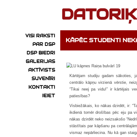
VISI RAKSTI
KĀPĒC STUDENTI NEK
PAR DSP
DSP BIEDRI
GALERIJAS
AKTĪVISTS
Kārtējam studiju gadam sākoties, j
SUVENĪRI
centrālo kāpņu virzienā vērstie, neiz
KONTAKTI
“Tikai neej pa vidu!” ir kārtējais v
IEIET
patiesības?
Visbiežākais, ko nākas dzirdēt, ir: “
ikdienā tomēr drošības pēc eju pa 
nākas dzirdēt neko neizsakošo “Nedrī
stāstītais par kāpšanu pa centrālajā
vismaz nepārliecina. Nu kā gan sta