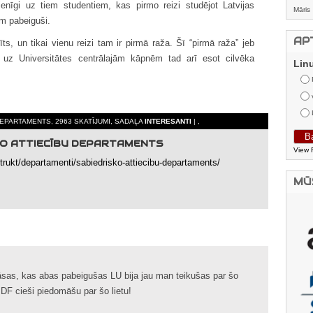
vienīgi uz tiem studentiem, kas pirmo reizi studējot Latvijas
Māris
am pabeiguši.
AP
dīts, un tikai vienu reizi tam ir pirmā raža. Šī “pirmā raža” jeb
s uz Universitātes centrālajām kāpnēm tad arī esot cilvēka
Lin
 DEPARTAMENTS, 2963 SKATĪJUMI, SADAĻA
INTERESANTI
| ,
KO ATTIECĪBU DEPARTAMENTS
View 
strukt/departamenti/sabiedrisko-attiecibu-departaments/
MŪ
āsas, kas abas pabeigušas LU bija jau man teikušas par šo
 DF cieši piedomāšu par šo lietu!