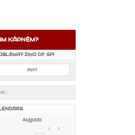
ĀM KĀPNĒM?
OBLĒMA? ZIŅO DF SP!
LENDĀRS
Augusts
1
2