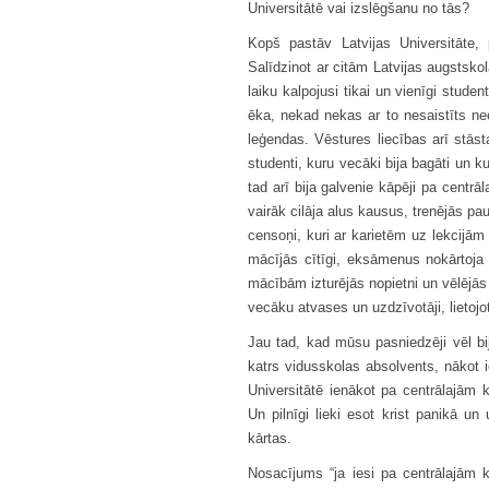
Universitātē vai izslēgšanu no tās?
Kopš pastāv Latvijas Universitāte,
Salīdzinot ar citām Latvijas augstskol
laiku kalpojusi tikai un vienīgi stude
ēka, nekad nekas ar to nesaistīts nee
leģendas. Vēstures liecības arī stāst
studenti, kuru vecāki bija bagāti un k
tad arī bija galvenie kāpēji pa centr
vairāk cilāja alus kausus, trenējās p
censoņi, kuri ar karietēm uz lekcijām 
mācījās cītīgi, eksāmenus nokārtoja u
mācībām izturējās nopietni un vēlējās
vecāku atvases un uzdzīvotāji, lietojo
Jau tad, kad mūsu pasniedzēji vēl bi
katrs vidusskolas absolvents, nākot i
Universitātē ienākot pa centrālajām
Un pilnīgi lieki esot krist panikā un
kārtas.
Nosacījums “ja iesi pa centrālajām 