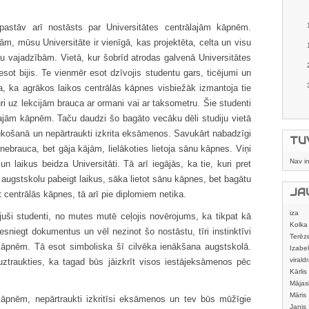
 pastāv arī nostāsts par Universitātes centrālajām kāpnēm.
ām, mūsu Universitāte ir vienīgā, kas projektēta, celta un visu
ntu vajadzībām. Vietā, kur šobrīd atrodas galvenā Universitātes
sot bijis. Te vienmēr esot dzīvojis studentu gars, ticējumi un
a, ka agrākos laikos centrālās kāpnes visbiežāk izmantoja tie
uri uz lekcijām brauca ar ormani vai ar taksometru. Šie studenti
ālajām kāpnēm. Taču daudzi šo bagāto vecāku dēli studiju vietā
aukošanā un nepārtraukti izkrita eksāmenos. Savukārt nabadzīgi
TU
nebrauca, bet gāja kājām, lielākoties lietoja sānu kāpnes. Viņi
Nav i
n laikus beidza Universitāti. Tā arī iegājās, ka tie, kuri pret
 augstskolu pabeigt laikus, sāka lietot sānu kāpnes, bet bagātu
JA
t centrālās kāpnes, tā arī pie diplomiem netika.
iza
juši studenti, no mutes mutē ceļojis novērojums, ka tikpat kā
Kolka
esniegt dokumentus un vēl nezinot šo nostāstu, tīri instinktīvi
Terēz
 kāpnēm. Tā esot simboliska šī cilvēka ienākšana augstskolā.
Izabel
viraldr
 uztraukties, ka tagad būs jāizkrīt visos iestājeksāmenos pēc
Kārlis
Mājas
izstrā
Māris
kāpnēm, nepārtraukti izkritīsi eksāmenos un tev būs mūžīgie
Janis