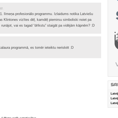
12.
1. līmeņa profesionālo programmu. Izlaidums notika Latviešu
as Klintones vizītes dēļ, kamdēļ piemirsu simboliski noiet pa
i runājot, vai es tagad “drīkstu” staigāt pa vidējām kāpnēm? :D
kalaura programmā, es tomēr ieteiktu neriskēt :D
SA
Latvi
Latvi
Latvi
© Mums patīk autortiesības