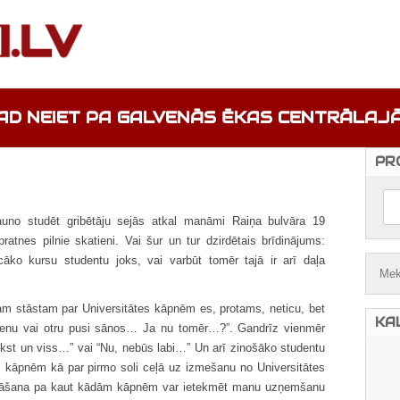
AD NEIET PA GALVENĀS ĒKAS CENTRĀLAJ
PR
auno studēt gribētāju sejās atkal manāmi Raiņa bulvāra 19
pratnes pilnie skatieni. Vai šur un tur dzirdētais brīdinājums:
ecāko kursu studentu joks, vai varbūt tomēr tajā ir arī daļa
Tam stāstam par Universitātes kāpnēm es, protams, neticu, bet
KA
vienu vai otru pusi sānos… Ja nu tomēr…?”. Gandrīz vienmēr
kst un viss…” vai “Nu, nebūs labi…” Un arī zinošāko studentu
m kāpnēm kā par pirmo soli ceļā uz izmešanu no Universitātes
igāšana pa kaut kādām kāpnēm var ietekmēt manu uzņemšanu