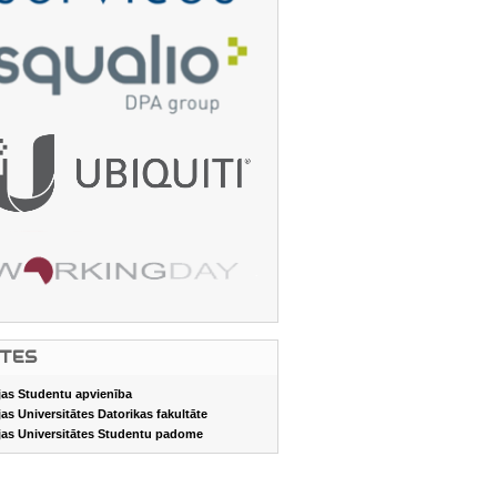
ITES
jas Studentu apvienība
jas Universitātes Datorikas fakultāte
jas Universitātes Studentu padome