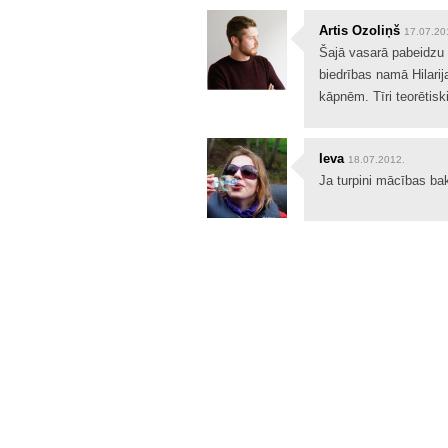
Artis Ozoliņš
17.07.20
Šajā vasarā pabeidzu 
biedrības namā Hilarij
kāpnēm. Tīri teorētisk
Ieva
18.07.2012.
Ja turpini mācības ba