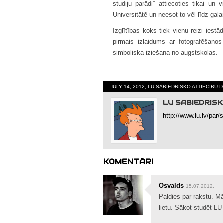
studiju parādi” attiecoties tikai un 
Universitātē un neesot to vēl līdz gal
Izglītības koks tiek vienu reizi iestā
pirmais izlaidums ar fotografēšano
simboliska iziešana no augstskolas.
JULY 14, 2012, LU SABIEDRISKO ATTIECĪBU
LU SABIEDRIS
http://www.lu.lv/par/
KOMENTĀRI
Osvalds
15.07.2012.
Paldies par rakstu. M
lietu. Sākot studēt LU