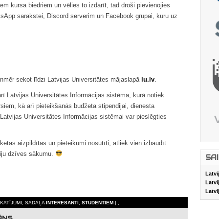
iem kursa biedriem un vēlies to izdarīt, tad droši pievienojies
tsApp sarakstei, Discord serverim un Facebook grupai, kuru uz
nmēr sekot līdzi Latvijas Universitātes mājaslapā
lu.lv
.
rī Latvijas Universitātes Informācijas sistēma, kurā notiek
siem, kā arī pieteikšanās budžeta stipendijai, dienesta
 Latvijas Universitātes Informācijas sistēmai var pieslēgties
as aizpildītas un pieteikumi nosūtīti, atliek vien izbaudīt
diju dzīves sākumu.
SA
Latvi
Latvi
Latvi
SKATĪJUMI, SADAĻA
INTERESANTI
,
STUDENTIEM
| ,
ĀNS