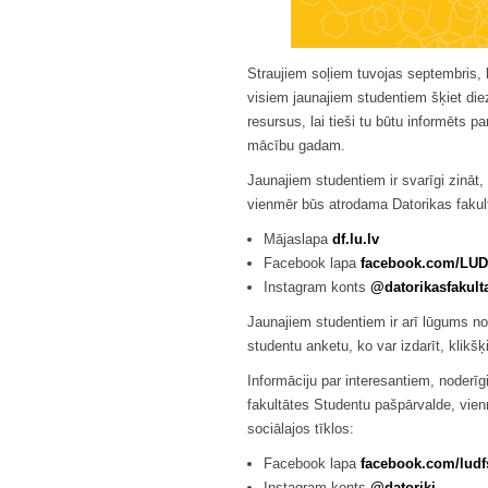
Straujiem soļiem tuvojas septembris, 
visiem jaunajiem studentiem šķiet di
resursus, lai tieši tu būtu informēts p
mācību gadam.
Jaunajiem studentiem ir svarīgi zināt, 
vienmēr būs atrodama Datorikas fakul
Mājaslapa
df.lu.lv
Facebook lapa
facebook.com/LUDa
Instagram konts
@datorikasfakult
Jaunajiem studentiem ir arī lūgums no 
studentu anketu, ko var izdarīt, klikš
Informāciju par interesantiem, noder
fakultātes Studentu pašpārvalde, vie
sociālajos tīklos:
Facebook lapa
facebook.com/ludf
Instagram konts
@datoriki