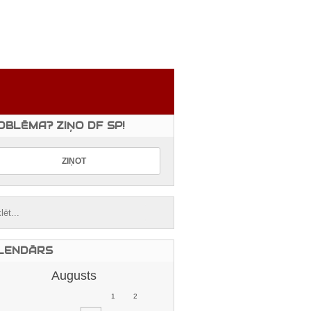
OBLĒMA? ZIŅO DF SP!
LENDĀRS
Augusts
1
2