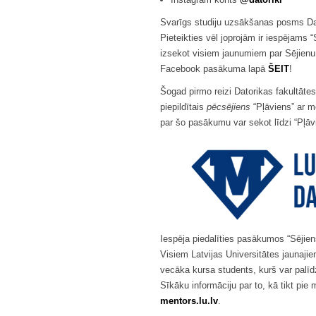
Svarīgs studiju uzsākšanas posms Dator
Pieteikties vēl joprojām ir iespējams 
izsekot visiem jaunumiem par Sējienu, 
Facebook pasākuma lapā
ŠEIT
!
Šogad pirmo reizi Datorikas fakultāte
piepildītais
pēcsējiens
“Pļāviens” ar mē
par šo pasākumu var sekot līdzi “Pļ
Iespēja piedalīties pasākumos “Sējiens
Visiem Latvijas Universitātes jaunaji
vecāka kursa students, kurš var palīdz
Sīkāku informāciju par to, kā tikt pi
mentors.lu.lv
.