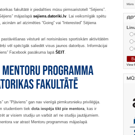
Māris
ikas fakultātē ir piedalīties mūsu pirmsaristotelī “Sējiens”.
“Sējiens” mājaslapā
sejiens.datoriki.lv
. Lai veiksmīgāk spētu
AP
aicinām arī atzimēties “Going” vai “Interested” Sējiena
Lin
s pastāvēšanas vēsturē arī norisināsies sportiskām aktivitātēm
rķi vēl spēcīgāk saliedēt visus jaunos datoriķus. Informācijai
āviens” Facebook pasākuma lapā
ŠEIT
.
View 
MŪ
” un “Pļāviens” gan nav vienīgā pirmkursnieku privilēģija.
em studentiem tiek
dota iespēja tikt pie mentora
, kas ir
ēt ar visiem studiju un varbūt arī ne studiju jautājumiem.
e mentora var atrast Mentoru programmas mājaslapā