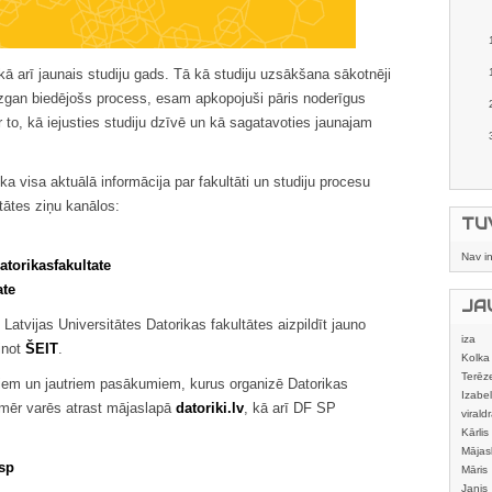
kā arī jaunais studiju gads. Tā kā studiju uzsākšana sākotnēji
ezgan biedējošs process, esam apkopojuši pāris noderīgus
ar to, kā iejusties studiju dzīvē un kā sagatavoties jaunajam
ka visa aktuālā informācija par fakultāti un studiju procesu
tātes ziņu kanālos:
TU
Nav i
torikasfakultate
ate
JA
Latvijas Universitātes Datorikas fakultātes aizpildīt jauno
iza
ķinot
ŠEIT
.
Kolka
Terēz
īgiem un jautriem pasākumiem, kurus organizē Datorikas
Izabel
nmēr varēs atrast mājaslapā
datoriki.lv
, kā arī DF SP
viraldr
Kārlis
Mājas
sp
izstrā
Māris
Janis