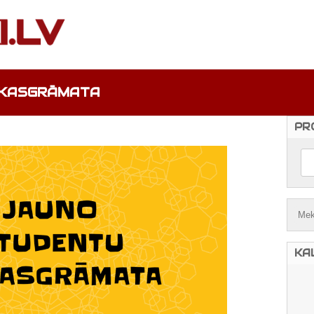
OKASGRĀMATA
PR
KA