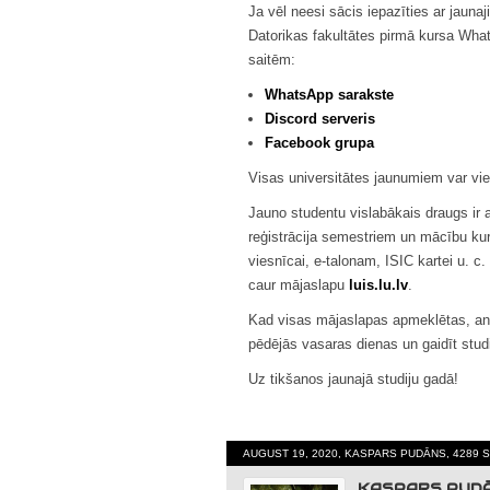
Ja vēl neesi sācis iepazīties ar jaunaj
Datorikas fakultātes pirmā kursa Wha
saitēm:
WhatsApp sarakste
Discord serveris
Facebook grupa
Visas universitātes jaunumiem var vie
Jauno studentu vislabākais draugs ir a
reģistrācija semestriem un mācību kur
viesnīcai, e-talonam, ISIC kartei u. c.
caur mājaslapu
luis.lu.lv
.
Kad visas mājaslapas apmeklētas, anket
pēdējās vasaras dienas un gaidīt stu
Uz tikšanos jaunajā studiju gadā!
AUGUST 19, 2020, KASPARS PUDĀNS, 4289 
KASPARS PUD