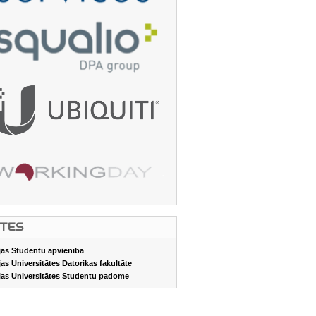
ITES
jas Studentu apvienība
jas Universitātes Datorikas fakultāte
jas Universitātes Studentu padome