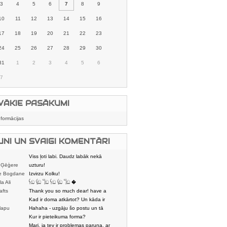
3
4
5
6
7
8
9
10
11
12
13
14
15
16
17
18
19
20
21
22
23
24
25
26
27
28
29
30
31
1
2
3
4
5
6
7
VĀKIE PASĀKUMI
nformācijas
UNI UN SVAIGI KOMENTĀRI
Viss ļoti labi. Daudz labāk nekā
 Ģēģere
karstmaizīšu
uzturu!
e Bogdane
Izvirzu Kolku!
la Ali
𓌜ඞ 𓌱ඞ 𓌏ඞ 𓌜ඞ 𓌱ඞ 𓌏ඞ �
afts
Thank you so much dear! have a
nice day
Kad ir doma atkārtot? Un kāda ir
lapu
aptuvenā dalī
Hahaha - uzgāju šo postu un tā
dātājs
sasmējos. Četr
Kur ir pieteikuma forma?
Mari, ja tev ir problemas paruna, ar