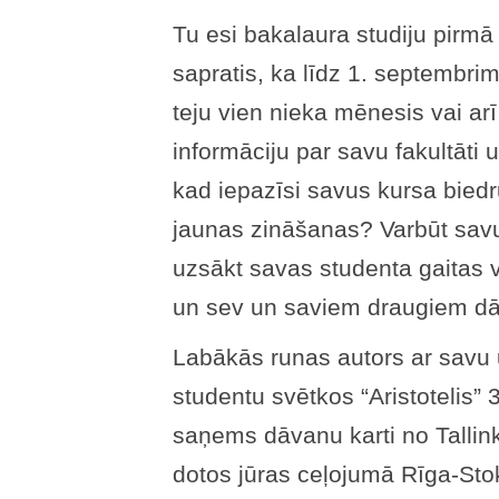
Tu esi bakalaura studiju pirmā
sapratis, ka līdz 1. septembrim
teju vien nieka mēnesis vai arī
informāciju par savu fakultāti u
kad iepazīsi savus kursa biedr
jaunas zināšanas? Varbūt savu
uzsākt savas studenta gaitas v
un sev un saviem draugiem dāv
Labākās runas autors ar savu
studentu svētkos “Aristotelis
saņems dāvanu karti no Tallink
dotos jūras ceļojumā Rīga-Sto