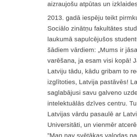
aizraujošu atpūtas un izklaid
2013. gadā iespēju teikt pirm
Sociālo zinātņu fakultātes st
laukumā sapulcējušos studen
šādiem vārdiem: „Mums ir jāsapr
varēšana, ja esam visi kopā! J
Latviju tādu, kādu gribam to r
izglītoties, Latvija pastāvēs! L
saglabājusi savu galveno uzde
intelektuālās dzīves centru. Tu
Latvijas vārdu pasaulē ar Latvi
Universitāti, un vienmēr atcerē
”Man nav svētākas valodas par