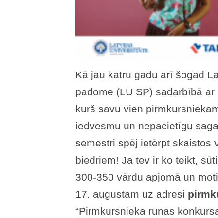
Kā jau katru gadu arī šogad La
padome (LU SP) sadarbībā ar
kurš savu vien pirmkursniekam
iedvesmu un nepacietīgu sagai
semestri spēj ietērpt skaistos
biedriem! Ja tev ir ko teikt, s
300-350 vārdu apjomā un motivā
17. augustam uz adresi
pirmk
“Pirmkursnieka runas konkurs