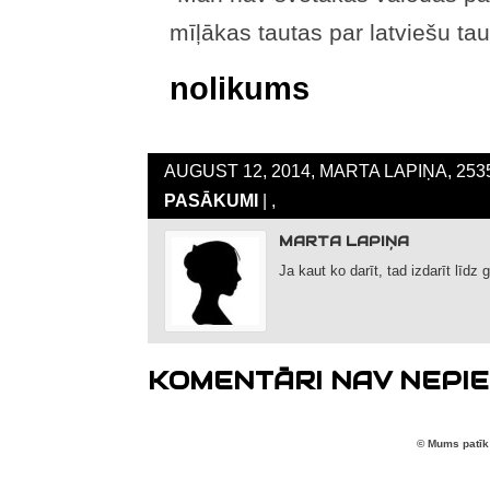
mīļākas tautas par latviešu tau
nolikums
AUGUST 12, 2014, MARTA LAPIŅA, 25
PASĀKUMI
| ,
MARTA LAPIŅA
Ja kaut ko darīt, tad izdarīt līdz 
KOMENTĀRI NAV NEPIE
© Mums patīk 