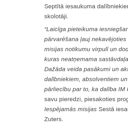
Septītā iesaukuma dalībniekiem
skolotāji.
“Laicīga pieteikuma iesniegša
pārvarēšana ļauj nekavējoties
misijas notikumu virpulī un dod 
kuras neatņemama sastāvdaļa
Dažāda veida pasākumi un akti
dalībniekiem, absolventiem u
pārliecību par to, ka dalība IM ir
savu pieredzi, piesakoties pr
Iespējamās misijas
Sestā iesa
Zuters.