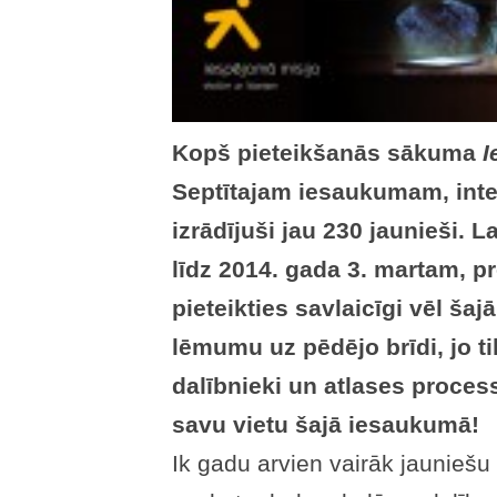
Kopš pieteikšanās sākuma
I
Septītajam iesaukumam, inte
izrādījuši jau 230 jaunieši. L
līdz 2014. gada 3. martam, pr
pieteikties savlaicīgi vēl šaj
lēmumu uz pēdējo brīdi, jo ti
dalībnieki un atlases proces
savu vietu šajā iesaukumā!
Ik gadu arvien vairāk jauniešu