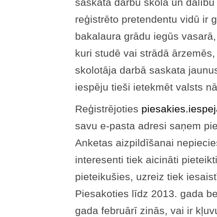
saskata darbu skolā un dalīb
reģistrēto pretendentu vidū ir 
bakalaura grādu iegūs vasarā, 
kuri studē vai strādā ārzemēs, 
skolotāja darbā saskata jaunus
iespēju tieši ietekmēt valsts nā
Reģistrējoties
piesakies.iespe
savu e-pasta adresi saņem pie
Anketas aizpildīšanai nepiecie
interesenti tiek aicināti pieteikt
pieteikušies, uzreiz tiek iesais
Piesakoties līdz 2013. gada b
gada februārī zinās, vai ir kļu