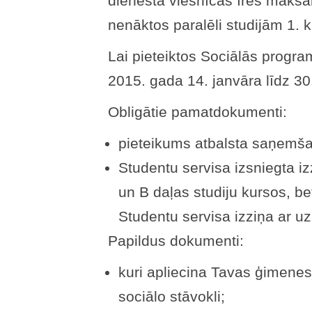
dienesta viesnīcas īres maksai 
nenāktos paralēli studijām 1. 
Lai pieteiktos Sociālās progr
2015. gada 14. janvāra līdz 30.
Obligātie pamatdokumenti:
pieteikums atbalsta saņemšan
Studentu servisa izsniegta iz
un B daļas studiju kursos, bet
Studentu servisa izziņa ar u
Papildus dokumenti:
kuri apliecina Tavas ģimenes
sociālo stāvokli;