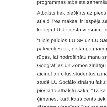
programmas atbalsta saņemš
Atbalsts tiek piešķirts uz pi
atlaidi īres maksai ir iespēja
kopējā LU dienesta viesnīcu īr
“Liels paldies LU SP un LU Sa
pateicoties tai, pietaupu mamm
rūpes, lai nodrošinātu manu s
Ģeogrāfijas un Zemes zinātņu f
aicinot arī citus studentus izm
studē LU Sociālo zinātņu faku
piešķirto atbalstu saka: “Tā 
ģimenes, kurā katrs cents tiek s