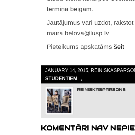
termiņa beigām.
Jautājumus vari uzdot, rakstot
maira.belova@lusp.lv
Pieteikums apskatāms
šeit
JANUARY 14, 2015, REINISKASPARSON
STUDENTIEM
| ,
REINISKASPARSONS
KOMENTĀRI NAV NEPIE