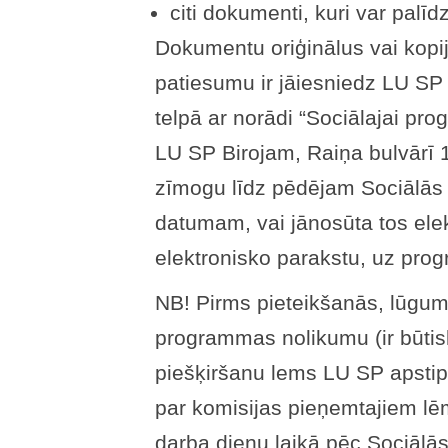
citi dokumenti, kuri var palīd
Dokumentu oriģinālus vai kopij
patiesumu ir jāiesniedz LU SP 
telpā ar norādi “Sociālajai pr
LU SP Birojam, Raiņa bulvārī 
zīmogu līdz pēdējam Sociālās
datumam, vai jānosūta tos elek
elektronisko parakstu, uz pr
NB! Pirms pieteikšanās, lūgums
programmas nolikumu (ir būtis
piešķiršanu lems LU SP apstipr
par komisijas pieņemtajiem lē
darba dienu laikā pēc Sociāl