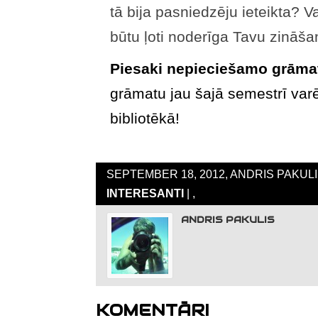
tā bija pasniedzēju ieteikta? V
būtu ļoti noderīga Tavu zināš
Piesaki nepieciešamo grām
grāmatu jau šajā semestrī var
bibliotēkā!
SEPTEMBER 18, 2012, ANDRIS PAKULI
INTERESANTI
| ,
ANDRIS PAKULIS
KOMENTĀRI