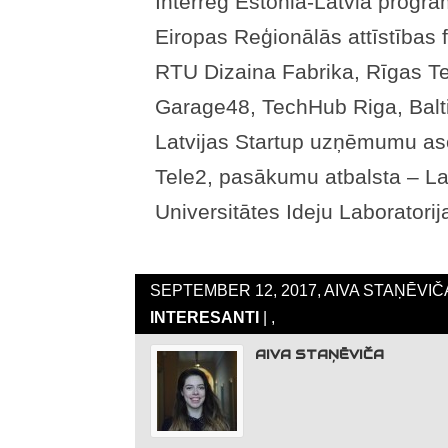
Interreg Estonia-Latvia progra
Eiropas Reģionālās attīstība
RTU Dizaina Fabrika, Rīgas Te
Garage48, TechHub Riga, Balti
Latvijas Startup uzņēmumu asoc
Tele2, pasākumu atbalsta – Lat
Universitātes Ideju Laboratorij
SEPTEMBER 12, 2017, AIVA STAŅĒVIČ
INTERESANTI
| ,
AIVA STAŅĒVIČA