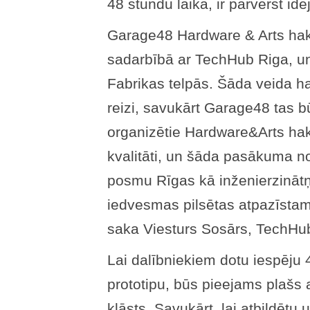
48 stundu laikā, ir pārvērst idej
Garage48 Hardware & Arts ha
sadarbībā ar TechHub Riga, un
Fabrikas telpās. Šāda veida h
reizi, savukārt Garage48 tas b
organizētie Hardware&Arts hak
kvalitāti, un šāda pasākuma no
posmu Rīgas kā inženierzinātņ
iedvesmas pilsētas atpazīstam
saka Viesturs Sosārs, TechHub 
Lai dalībniekiem dotu iespēju 
prototipu, būs pieejams plašs
klāsts. Savukārt, lai atbildētu