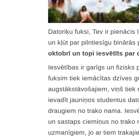
Datoriķu fuksi, Tev ir pienācis l
un kļūt par pilntiesīgu binārā
oktobrī un topi iesvētīts par 
Iesvētības ir garīgs un fizisks
fuksim tiek iemācītas dzīves g
augstākstāvošajiem, viņš tiek 
ievadīt jauniņos studentus dato
draugiem no trako nama. Iesvē
un sastaps ciemiņus no trako
uzmanīgiem, jo ar tiem trakaj