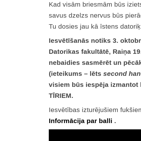
Kad visām briesmām būs iziets
savus dzelzs nervus būs pierādīj
Tu dosies jau kā īstens datoriķ
Iesvētīšanās notiks 3. oktob
Datorikas fakultātē, Raiņa 19
nebaidies sasmērēt un pēcāk
(ieteikums – lēts
second han
visiem būs iespēja izmantot 
TĪRIEM.
Iesvētības izturējušiem fukšie
Informācija par balli
.