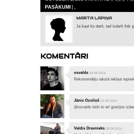
PASĀKUMI
| ,
MARTA LAPIŅA
Ja kaut ko darīt, tad izdarīt līdz 
KOMENTĀRI
osvalds
24.09.2014.
Rekomendēju rakstā iekļaut iepriek
Jānis Ozoliņš
24.09.2014.
@osvalds tieši to arī grasījos izdar
Valdis Dravnieks
26.09.2014.