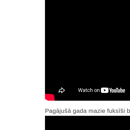
Pagājušā gada mazie fuksīši b