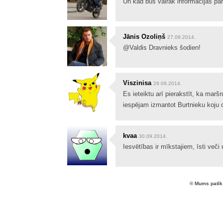
Un kad būs vairāk informācijas par 
Jānis Ozoliņš
27.09.2014.
@Valdis Dravnieks šodien!
Viszinisa
29.09.2014.
Es ieteiktu arī pierakstīt, ka marš
iespējam izmantot Burtnieku koju 
kvaa
30.09.2014.
Iesvētības ir mīkstajiem, īsti veči
© Mums patīk 