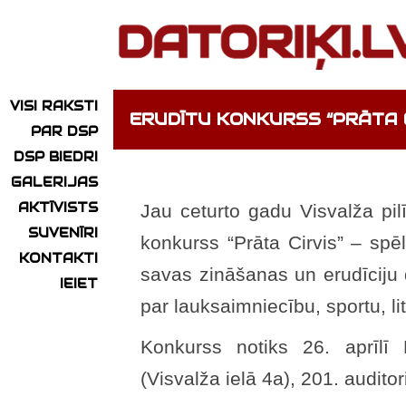
VISI RAKSTI
ERUDĪTU KONKURSS “PRĀTA C
PAR DSP
DSP BIEDRI
GALERIJAS
AKTĪVISTS
Jau ceturto gadu Visvalža pil
SUVENĪRI
konkurss “Prāta Cirvis” – spēl
KONTAKTI
savas zināšanas un erudīciju
IEIET
par lauksaimniecību, sportu, lite
Konkurss notiks 26. aprīlī 
(Visvalža ielā 4a), 201. auditor