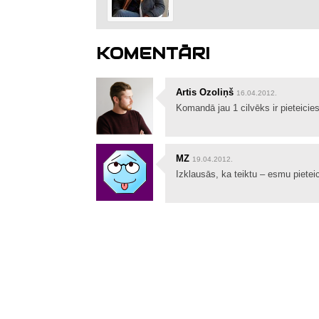
KOMENTĀRI
Artis Ozoliņš
16.04.2012.
Komandā jau 1 cilvēks ir pieteicies
MZ
19.04.2012.
Izklausās, ka teiktu – esmu pietei