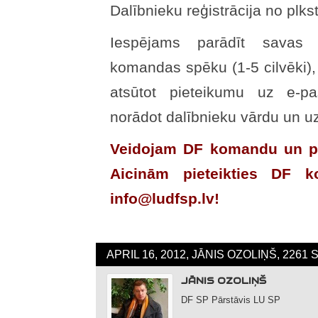
Dalībnieku reģistrācija no plkst
Iespējams parādīt savas i
komandas spēku (1-5 cilvēki),
atsūtot pieteikumu uz e-pa
norādot dalībnieku vārdu un u
Veidojam DF komandu un pa
Aicinām pieteikties DF k
info@ludfsp.lv!
APRIL 16, 2012, JĀNIS OZOLIŅŠ, 2261
JĀNIS OZOLIŅŠ
DF SP Pārstāvis LU SP