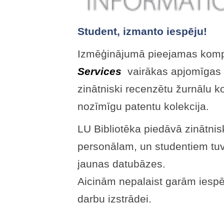
Student, izmanto iespēju!
Izmēģinājumā pieejamas kom
Services
vairākas apjomīgas d
zinātniski recenzētu žurnālu 
nozīmīgu patentu kolekcija.
LU Bibliotēka piedāvā zinātn
personālam, un studentiem tu
jaunas datubāzes.
Aicinām nepalaist garām iespēj
darbu izstrādei.