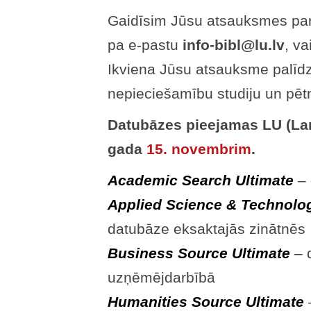
Gaidīsim Jūsu atsauksmes par
pa e-pastu
info-bibl@lu.lv
, va
Ikviena Jūsu atsauksme palīd
nepieciešamību studiju un pēt
Datubāzes pieejamas LU (Lan
gada
15. novembrim
.
Academic Search Ultimate
– 
Applied Science & Technolo
datubāze eksaktajās zinātnēs
Business Source Ultimate
– 
uzņēmējdarbībā
Humanities Source Ultimate