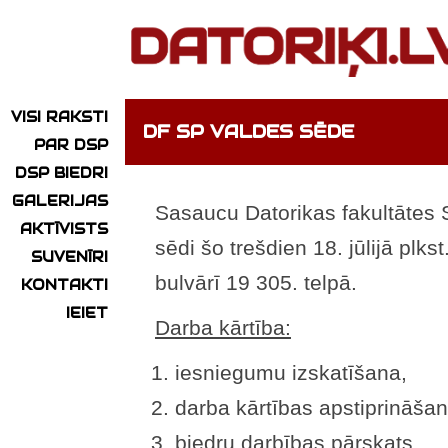
VISI RAKSTI
DF SP VALDES SĒDE
PAR DSP
DSP BIEDRI
GALERIJAS
Sasaucu Datorikas fakultātes
AKTĪVISTS
sēdi šo trešdien 18. jūlijā plk
SUVENĪRI
bulvārī 19 305. telpā.
KONTAKTI
IEIET
Darba kārtība:
iesniegumu izskatīšana,
darba kārtības apstiprināšan
biedru darbības pārskats,