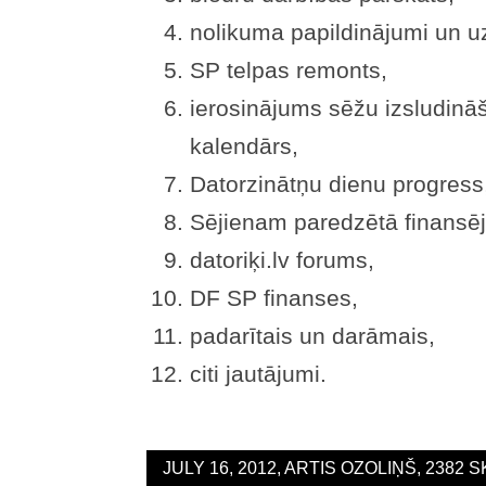
nolikuma papildinājumi un u
SP telpas remonts,
ierosinājums sēžu izsludinā
kalendārs,
Datorzinātņu dienu progress
Sējienam paredzētā finansēj
datoriķi.lv forums,
DF SP finanses,
padarītais un darāmais,
citi jautājumi.
JULY 16, 2012, ARTIS OZOLIŅŠ, 2382 