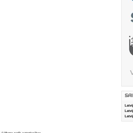
SA
Latvi
Latvi
Latvi
© Mums patīk autortiesības