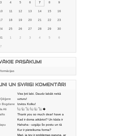
3
4
5
6
7
8
9
10
11
12
13
14
15
16
17
18
19
20
21
22
23
24
25
26
27
28
29
30
31
1
2
3
4
5
6
7
VĀKIE PASĀKUMI
nformācijas
UNI UN SVAIGI KOMENTĀRI
Viss ļoti labi. Daudz labāk nekā
 Ģēģere
karstmaizīšu
uzturu!
e Bogdane
Izvirzu Kolku!
la Ali
𓌜ඞ 𓌱ඞ 𓌏ඞ 𓌜ඞ 𓌱ඞ 𓌏ඞ �
afts
Thank you so much dear! have a
nice day
Kad ir doma atkārtot? Un kāda ir
lapu
aptuvenā dalī
Hahaha - uzgāju šo postu un tā
dātājs
sasmējos. Četr
Kur ir pieteikuma forma?
Mari, ja tev ir problemas paruna, ar