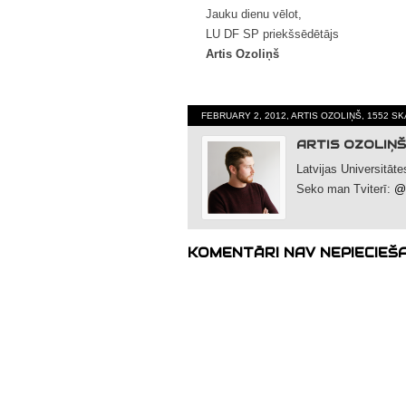
Jauku dienu vēlot,
LU DF SP priekšsēdētājs
Artis Ozoliņš
FEBRUARY 2, 2012, ARTIS OZOLIŅŠ, 1552 S
ARTIS OZOLIŅŠ
Latvijas Universitāt
Seko man Tviterī:
@A
KOMENTĀRI NAV NEPIECIEŠ