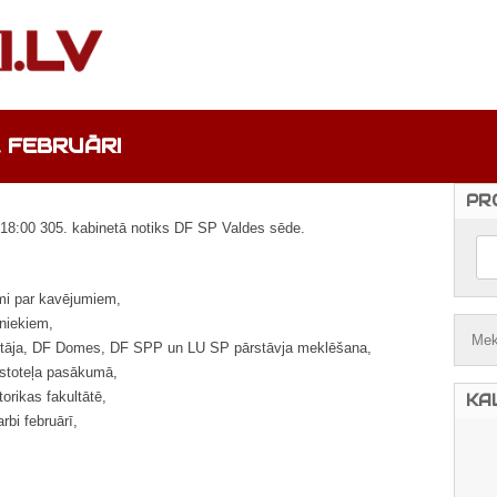
. FEBRUĀRI
PR
t. 18:00 305. kabinetā notiks DF SP Valdes sēde.
mi par kavējumiem,
niekiem,
ītāja, DF Domes, DF SPP un LU SP pārstāvja meklēšana,
istoteļa pasākumā,
orikas fakultātē,
KA
rbi februārī,