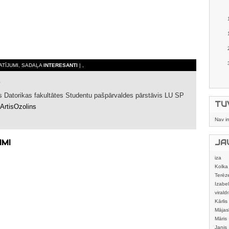
KATĪJUMI, SADAĻA
INTERESANTI
| ,
es Datorikas fakultātes Studentu pašpārvaldes pārstāvis LU SP
TU
rtisOzolins
Nav i
AMI
JA
iza
Kolka
Terēz
Izabel
viraldr
Kārlis
Mājas
izstrā
Māris
Janis