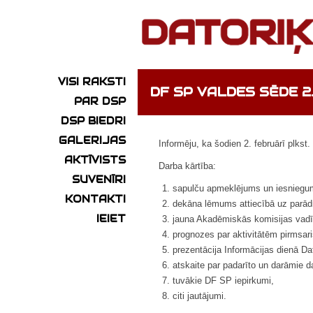
VISI RAKSTI
DF SP VALDES SĒDE 2
PAR DSP
DSP BIEDRI
GALERIJAS
Informēju, ka šodien 2. februārī plks
AKTĪVISTS
Darba kārtība:
SUVENĪRI
sapulču apmeklējums un iesniegu
KONTAKTI
dekāna lēmums attiecībā uz parād
IEIET
jauna Akadēmiskās komisijas vad
prognozes par aktivitātēm pirmsar
prezentācija Informācijas dienā Dat
atskaite par padarīto un darāmie da
tuvākie DF SP iepirkumi,
citi jautājumi.