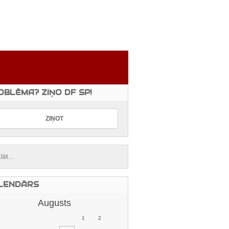
OBLĒMA? ZIŅO DF SP!
LENDĀRS
Augusts
1
2