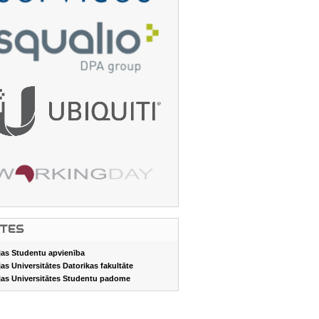
ITES
jas Studentu apvienība
jas Universitātes Datorikas fakultāte
jas Universitātes Studentu padome