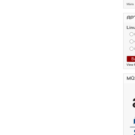
Māris
AP
Lin
View 
MŪ