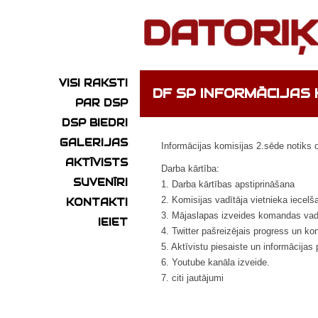
VISI RAKSTI
DF SP INFORMĀCIJAS 
PAR DSP
DSP BIEDRI
GALERIJAS
Informācijas komisijas 2.sēde notiks o
AKTĪVISTS
Darba kārtība:
SUVENĪRI
1. Darba kārtības apstiprināšana
2. Komisijas vadītāja vietnieka iecelš
KONTAKTI
3. Mājaslapas izveides komandas vadī
IEIET
4. Twitter pašreizējais progress un ko
5. Aktīvistu piesaiste un informācija
6. Youtube kanāla izveide.
7. citi jautājumi