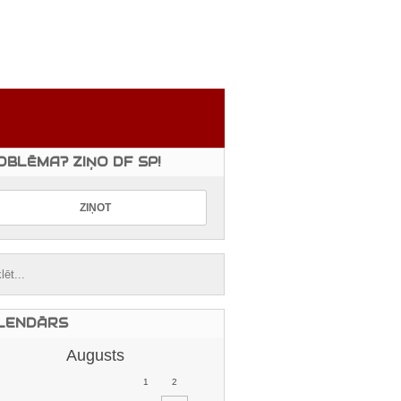
OBLĒMA? ZIŅO DF SP!
LENDĀRS
Augusts
1
2