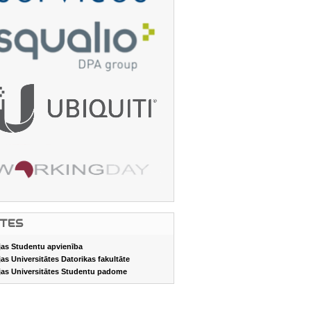
ITES
jas Studentu apvienība
jas Universitātes Datorikas fakultāte
jas Universitātes Studentu padome