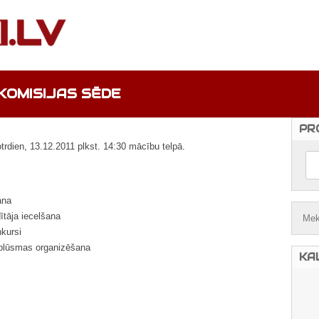
KOMISIJAS SĒDE
PR
trdien, 13.12.2011 plkst. 14:30 mācību telpā.
ana
tāja iecelšana
nkursi
s plūsmas organizēšana
KA