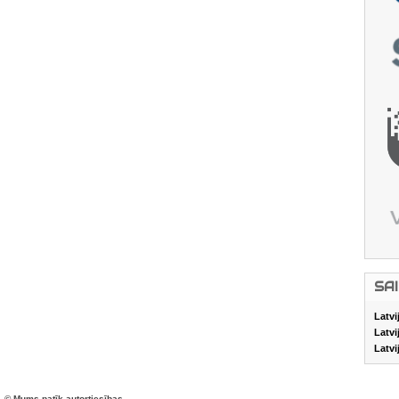
SA
Latvi
Latvi
Latvi
© Mums patīk autortiesības