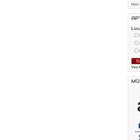
Māris
AP
Lin
View 
MŪ