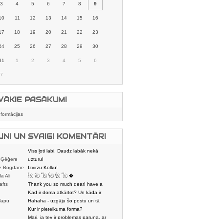
3
4
5
6
7
8
9
10
11
12
13
14
15
16
17
18
19
20
21
22
23
24
25
26
27
28
29
30
31
1
2
3
4
5
6
7
VĀKIE PASĀKUMI
nformācijas
UNI UN SVAIGI KOMENTĀRI
Viss ļoti labi. Daudz labāk nekā
 Ģēģere
karstmaizīšu
uzturu!
e Bogdane
Izvirzu Kolku!
la Ali
𓌜ඞ 𓌱ඞ 𓌏ඞ 𓌜ඞ 𓌱ඞ 𓌏ඞ �
afts
Thank you so much dear! have a
nice day
Kad ir doma atkārtot? Un kāda ir
lapu
aptuvenā dalī
Hahaha - uzgāju šo postu un tā
dātājs
sasmējos. Četr
Kur ir pieteikuma forma?
Mari, ja tev ir problemas paruna, ar