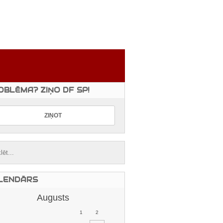
OBLĒMA? ZIŅO DF SP!
LENDĀRS
Augusts
1
2