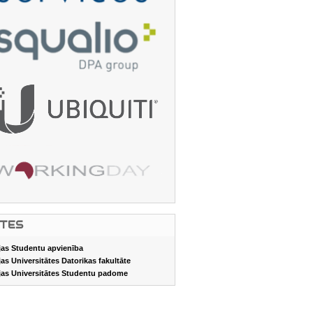
ITES
jas Studentu apvienība
jas Universitātes Datorikas fakultāte
jas Universitātes Studentu padome