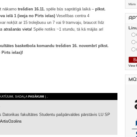
Māris
bet nākamo
trešdien 16.11.
spēle būs saprātīgā laikā –
plkst.
a ielā 1 (ieeja no Pirts ielas)
Veselības centra 4
AP
var nokļūt ar 15 trolejbusu un 7 vai 9 tramvaju, braucot līdz
Lin
ās atrašanās vieta!
Spēle notiks ~1 stundu, tā kā mājās arī
kultātes basketbola komandu trešdien 16. novembrī plkst.
Pirts ielas)!
View 
MŪ
SKATĪJUMI, SADAĻA
PASĀKUMI
| ,
es Datorikas fakultātes Studentu pašpārvaldes pārstāvis LU SP
rtisOzolins