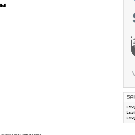
AMI
SA
Latvi
Latvi
Latvi
© Mums patīk autortiesības