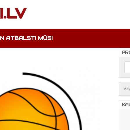
UN ATBALSTI MŪS!
PR
KA