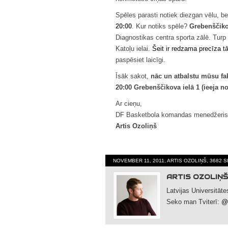
Spēles parasti notiek diezgan vēlu, 
20:00
. Kur notiks spēle?
Grebenščikov
Diagnostikas centra sporta zālē. Turp 
Katoļu ielai.
Šeit ir redzama precīza t
paspēsiet laicīgi.
Īsāk sakot,
nāc un atbalstu mūsu fa
20:00 Grebenščikova ielā 1 (ieeja no 
Ar cieņu,
DF Basketbola komandas menedžeris
Artis Ozoliņš
NOVEMBER 11, 2011, ARTIS OZOLIŅŠ, 3682 
ARTIS OZOLIŅŠ
Latvijas Universitāt
Seko man Tviterī:
@A