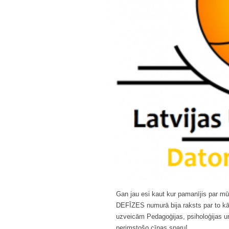
Gan jau esi kaut kur pamanījis par m
DEFĪZES numurā bija raksts par to kā
uzveicām Pedagoģijas, psiholoģijas un
nerimstošo cīņas sparu!