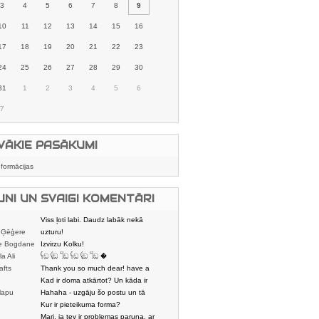
3
4
5
6
7
8
9
10
11
12
13
14
15
16
17
18
19
20
21
22
23
24
25
26
27
28
29
30
31
1
2
3
4
5
6
7
VĀKIE PASĀKUMI
nformācijas
UNI UN SVAIGI KOMENTĀRI
Viss ļoti labi. Daudz labāk nekā
 Ģēģere
karstmaizīšu
uzturu!
e Bogdane
Izvirzu Kolku!
la Ali
𓌜ඞ 𓌱ඞ 𓌏ඞ 𓌜ඞ 𓌱ඞ 𓌏ඞ �
afts
Thank you so much dear! have a
nice day
Kad ir doma atkārtot? Un kāda ir
lapu
aptuvenā dalī
Hahaha - uzgāju šo postu un tā
dātājs
sasmējos. Četr
Kur ir pieteikuma forma?
Mari, ja tev ir problemas paruna, ar