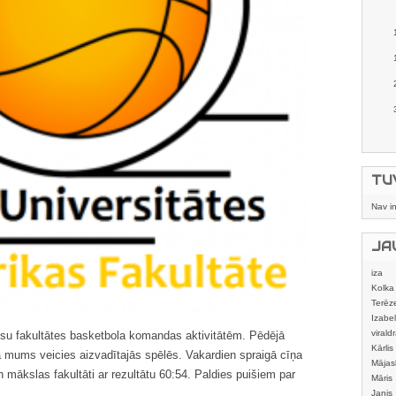
TU
Nav i
JA
iza
Kolka
Terēz
Izabel
viraldr
ūsu fakultātes basketbola komandas aktivitātēm. Pēdējā
Kārlis
 mums veicies aizvadītajās spēlēs. Vakardien spraigā cīņa
Mājas
 mākslas fakultāti ar rezultātu 60:54. Paldies puišiem par
izstrā
Māris
Janis