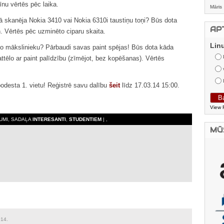
īnu vērtēs pēc laika.
Māris
ā skanēja Nokia 3410 vai Nokia 6310i taustiņu toņi? Būs dota
AP
n. Vērtēs pēc uzminēto ciparu skaita.
Lin
šo mākslinieku? Pārbaudi savas paint spējas! Būs dota kāda
ttēlo ar paint palīdzību (zīmējot, bez kopēšanas). Vērtēs
podesta 1. vietu! Reģistrē savu dalību
šeit
līdz 17.03.14 15:00.
View 
JUMI, SADAĻA
INTERESANTI
,
STUDENTIEM
| ,
MŪ
014.