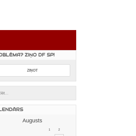
OBLĒMA? ZIŅO DF SP!
LENDĀRS
Augusts
1
2