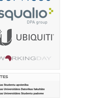
ITES
jas Studentu apvienība
jas Universitātes Datorikas fakultāte
jas Universitātes Studentu padome