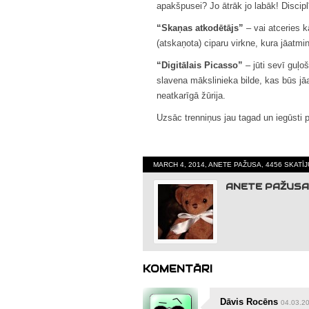
apakšpusei? Jo ātrāk jo labāk! Discipl
“Skaņas atkodētājs”
– vai atceries k
(atskaņota) ciparu virkne, kura jāatmi
“Digitālais Picasso”
– jūti sevī guļo
slavena mākslinieka bilde, kas būs jāa
neatkarīgā žūrija.
Uzsāc trenniņus jau tagad un iegūsti 
MARCH 4, 2014, ANETE PAŽUSA, 4456 SKATĪ
ANETE PAŽUSA
KOMENTĀRI
Dāvis Rocēns
04.03.2