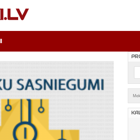
I
PR
KA