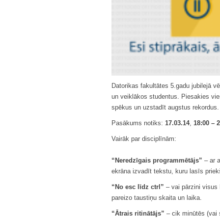
Datorikas fakultātes 5.gadu jubilejā v
un veiklākos studentus. Piesakies vie
spēkus un uzstadīt augstus rekordus.
Pasākums notiks:
17.03.14
,
18:00 – 
Vairāk par disciplīnām:
“Neredzīgais programmētājs”
– ar 
ekrāna izvadīt tekstu, kuru lasīs prie
“No esc līdz ctrl”
– vai pārzini visus
pareizo taustiņu skaita un laika.
“Ātrais ritinātājs”
– cik minūtēs (vai 