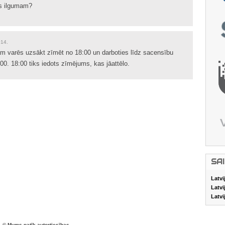
s ilgumam?
014.
 varēs uzsākt zīmēt no 18:00 un darboties līdz sacensību
:00. 18:00 tiks iedots zīmējums, kas jāattēlo.
SA
Latvi
Latvi
Latvi
© Mums patīk autortiesības