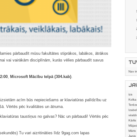
ēlamies pārbaudīt mūsu fakultātes stiprākos, labākos, ātrākos
nai vai vairākām disciplīnām, kurās vēlies pārbaudīt savus
TU
Nav i
22:00
,
Microsoft Mācību telpā (304.kab)
.
JA
iza
aizsietām acīm būs nepieciešams ar klaviatūras palīdzību uz
Kolka
Terēz
kšā. Vērtēs pēc kvalitātes un ātruma.
Izabel
viraldr
 klaviatūras taustiņus no galvas? Nāc un pārbaudi! Vērtēs pēc
Kārlis
Mājas
izstrā
Māris
sekundēs) Tu vari aizritināties līdz 9gag.com lapas
Janis