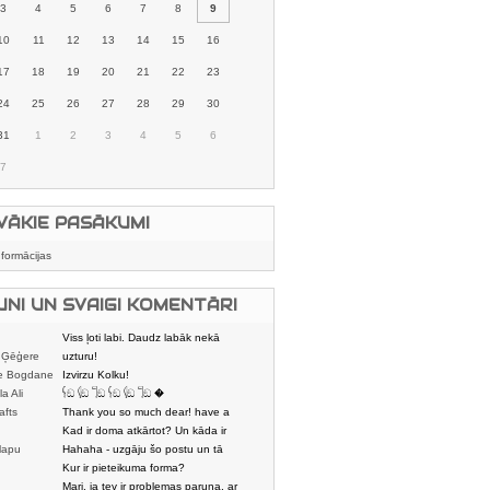
3
4
5
6
7
8
9
10
11
12
13
14
15
16
17
18
19
20
21
22
23
24
25
26
27
28
29
30
31
1
2
3
4
5
6
7
VĀKIE PASĀKUMI
nformācijas
UNI UN SVAIGI KOMENTĀRI
Viss ļoti labi. Daudz labāk nekā
 Ģēģere
karstmaizīšu
uzturu!
e Bogdane
Izvirzu Kolku!
la Ali
𓌜ඞ 𓌱ඞ 𓌏ඞ 𓌜ඞ 𓌱ඞ 𓌏ඞ �
afts
Thank you so much dear! have a
nice day
Kad ir doma atkārtot? Un kāda ir
lapu
aptuvenā dalī
Hahaha - uzgāju šo postu un tā
dātājs
sasmējos. Četr
Kur ir pieteikuma forma?
Mari, ja tev ir problemas paruna, ar